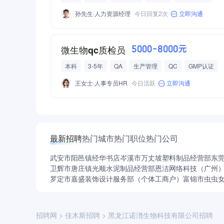
孙先生·人力资源经理
今日回复2次
立即沟通
微生物qc质检员
5000-8000元
本科
3-5年
QA
生产管理
QC
GMP认证
王女士·人事专员HR
今日活跃
立即沟通
最新招聘
热门城市
热门职位
热门公司
武安市阳邑镇经华书店
岑溪市万丈坡塑料制品经营部
东
卫辉市唐庄镇光顺水泥制品经营部
恩洁网络科技（广州
罗定市嘉盛装饰设计服务部（个体工商户）
富锦市虫虫
招聘网
>
佳木斯招聘
>
黑龙江诺潽生物科技有限公司招聘