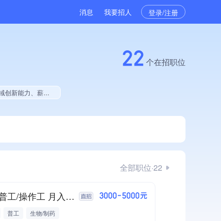
消息
我要招人
登录/注册
22
个在招职位
先、权威管理体系认证、大学生就业贡献、拥有工艺创新能力
全部职位·22
诚招普工/操作工 月入5000（五险一金 餐补）
3000-5000元
普工
生物/制药