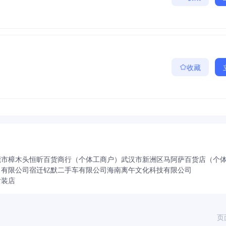
收藏
莞市樟木头恒昕百货商行（个体工商户）
武汉市新洲区马阿萨百货店（个
）有限公司
宿迁钇默二手车有限公司
海南离午文化科技有限公司
女装店
页