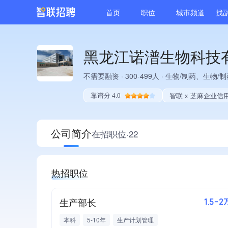
首页
职位
城市频道
找
黑龙江诺潽生物科技
不需要融资
·
300-499人
·
生物/制药、生物/制
智联 x 芝麻企业信
靠谱分 4.0
公司简介
在招职位·22
热招职位
生产部长
1.5-2
本科
5-10年
生产计划管理