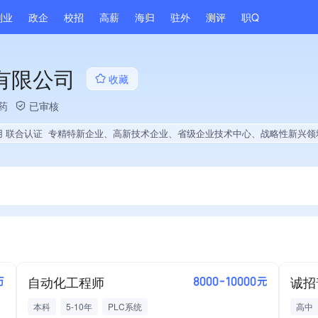
副业
政企
校招
高薪
海归
驻外
测评
职Q
有限公司
收藏
药
已审核
用 联合认证
专精特新企业、高新技术企业、省级企业技术中心、战略性新兴领域创新能力、薪资水平全省同行前20%、旗下品牌同行前40%、A级纳税人、多产业布局、拥有节能环保技术、拥有自主品牌、拥有发明专利、专利授权量同领域前10%、技术布局行业领
自动化工程师
万
8000-10000元
本科
5-10年
PLC系统
高中