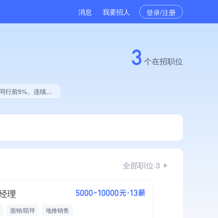
消息
我要招人
登录/注册
3
个在招职位
生就业贡献、2025年公开项目中标
全部职位·3
经理
5000-10000元·13薪
面销/陌拜
地推销售