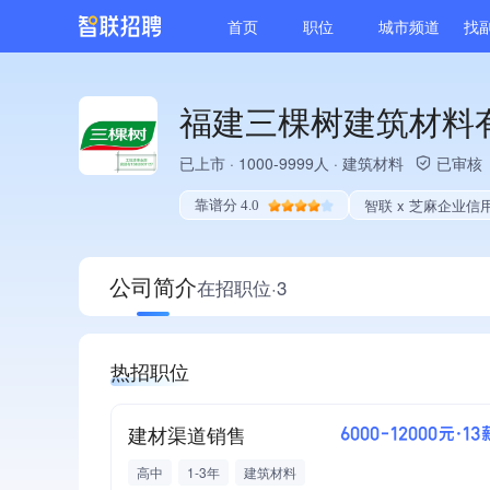
首页
职位
城市频道
找
福建三棵树建筑材料
已上市
·
1000-9999人
·
建筑材料
已审核
智联 x 芝麻企业信
靠谱分 4.0
公司简介
在招职位·3
热招职位
建材渠道销售
6000-12000元·13
高中
1-3年
建筑材料