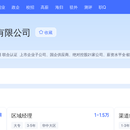
副业
政企
校招
高薪
海归
驻外
测评
职Q
有限公司
收藏
用 联合认证
上市企业子公司、国企供应商、绝对控股21家公司、薪资水平全省同行前5%、连续4年A级纳税人、多产业布局、集团成员、全国多家直营店、大学
区域经理
渠道
薪
1-1.5万
大专
3-5年
华中大区
1-3年