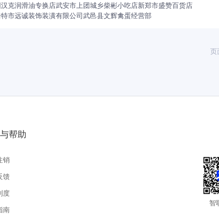
国汉克润滑油专换店
武安市上团城乡柴彬小吃店
新郑市盛赞百货店
浩特市远诚装饰装潢有限公司
武邑县文辉禽蛋经营部
页
与帮助
注销
反馈
制度
智
指南