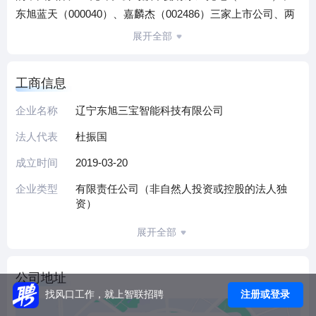
东旭蓝天（000040）、嘉麟杰（002486）三家上市公司、两
百余家全资及控股公司，业务遍及北京、上海、广东、西藏
展开全部
等20余个省、直辖市、自治区。在“实业报国”理念的指引下，
东旭从装备制造起步，经过持续的战略升级与产业拓展，构
工商信息
建了光电显示材料、高端装备制造、石墨烯产业化应用、新
能源与环保、产业园区、生态健康等多元产业板块。
企业名称
辽宁东旭三宝智能科技有限公司
截止到2017年底，集团总资产近2000亿元，员工1.8万人。未
法人代表
杜振国
来，东旭将继续秉承“感恩做人、敬业做事”的企业理念，通
过“产融结合”的方式持续为产业固本强基，力争成为智能制
成立时间
2019-03-20
造、智慧能源等多产业领域的引领者，打造国际知名的大型
企业类型
有限责任公司（非自然人投资或控股的法人独
产业集团。
资）
展开全部
公司地址
注册或登录
找风口工作，就上智联招聘