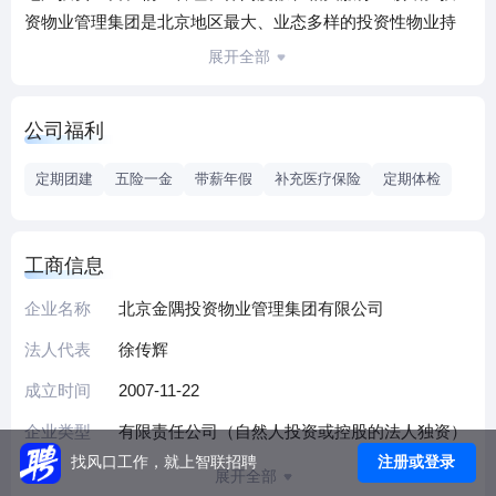
资物业管理集团是北京地区最大、业态多样的投资性物业持
有者与管理者之一，目前在北京及天津持有的高档写字楼、
展开全部
商业、产业园区等投资物业面积百余万平米；物业管理面积
一千余万平方米，专业化能力、品牌知名度、出租率和收益
公司福利
水平多年保持北京乃至全国业内领先水平。
投资物业管理集团负责金隅集团在京资产的运营和管理，业
定期团建
五险一金
带薪年假
补充医疗保险
定期体检
务成熟，运营环境稳定。集团所属各企业在资产经营、物业
管理、员工管理、内控管理等方面经过多年的经验积累，形
成了较为完善的制度体系，管理规范化、系统化，员工福利
工商信息
保障体系健全，具有良好的品牌优势。
企业名称
北京金隅投资物业管理集团有限公司
秉承金隅集团“干事有平台、创新有机遇、发展有空间、贡献
有回报”的人才理念，大力实施“人才强企、人力兴企”战略、
法人代表
徐传辉
五湖四海引智聚才，尤其重视高校毕业生的引进、培养和使
成立时间
2007-11-22
用，为毕业生提供良好的福利待遇和广阔的职业发展空间，
以人才引领产业、以产业聚集人才，为“打造国际一流产业集
企业类型
有限责任公司（自然人投资或控股的法人独资）
团、向世界500强迈进”的宏伟目标提供人才和智力保证。
注册或登录
找风口工作，就上智联招聘
展开全部