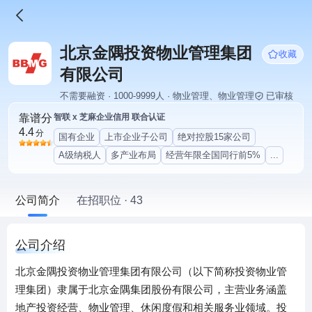
北京金隅投资物业管理集团
收藏
有限公司
不需要融资 · 1000-9999人 · 物业管理、物业管理
已审核
靠谱分
智联 x 芝麻企业信用 联合认证
4.4
分
国有企业
上市企业子公司
绝对控股15家公司
A级纳税人
多产业布局
经营年限全国同行前5%
...
公司简介
在招职位 · 43
公司介绍
北京金隅投资物业管理集团有限公司（以下简称投资物业管
理集团）隶属于北京金隅集团股份有限公司，主营业务涵盖
地产投资经营、物业管理、休闲度假和相关服务业领域。投