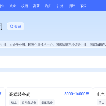
副业
政企
校招
高薪
海归
驻外
测评
职Q
司
收藏
技术中心、国家知识产权优势企业、国家知识产权示范企业、省级技术创新示范企业、高新技术企业、省级企业技术中心、省级工程技术研究中心、央企供应商、政府供应商、上市企业供应商、战略性新兴领域创新能力、绝对控股12家公司、薪资水平全省同行前10%、A级纳税人、知名品牌供应商、多产业布局、拥有节能环保技术、拥有高价值专利、连续2年专利申请量增长、技术布局行业领先、拥有绿色低碳技术、经营年限全国同行前5%、集团成员、权威管理体系认证、大学生就业贡献、2025年公开项目中标、拥有绿色资质、拥有工艺创新能力、拥有美术作品、美术作品创作量位于同行前40%、拥有多项著作权、软件研发量位于同行前100
高端装备岗
电气
万
8000-16000元
硕士
自动化设备
装配设备
硕士