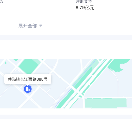
态
注册资本
力容器分会、流体工程分会等10余个行业学会、协会的支持单
8.79亿元
创新人才培养示范基地、研究生联合培养点等人才培养平台。合
关键时刻解决国家和行业的关键技术难题”的使命，面向世界科
展开全部
汇聚科技创新资源，搭建行业产学研用合作平台，通过应用基础
解决企业技术难题、加速基础研究成果向企业转化应用，促进科
大工程建设与国防军工重大技术装备国产化研制”、“在役设备安全
化以及长周期运行技术难题，累计取得科技成果3000余项，获
400余项，2000年以来获国家级科技奖励8项(一等奖1项、二等
种设备行业发展进程中发挥着不可替代的作用。
井岗镇长江西路888号