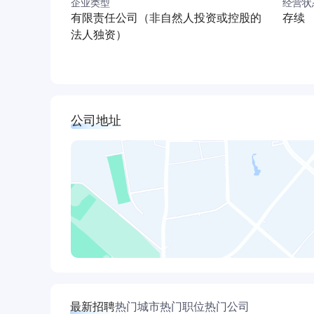
企业类型
经营状
会、4个全国标委会分会以及中国机械工程学会压
有限责任公司（非自然人投资或控股的
存续
工作站、博士后科研工作站(可独立招生)、国家
法人独资）
转制院所，坚持“不断提升自主创新能力、立足在
国家重大需求、面向国民经济建设主战场，持续
性技术开发，打通技术创新的全链条，联合高校
经济的深度融合。建院60多年来，围绕“国家重
公司地址
技术研究”两大领域，解决了一大批重大装备国产
励47项(特等奖2项、一等奖3项)、省部级科技奖励
级科技奖励200余项，在我国通用机械及承压特
最新招聘
热门城市
热门职位
热门公司