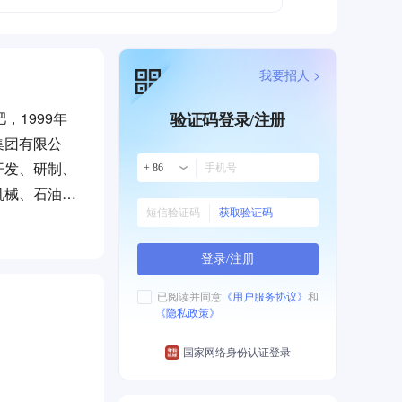
我要招人 >
，1999年
验证码登录/注册
集团有限公
开发、研制、
+ 86
机械、石油装
获取验证码
技术人员，博
国家创新型企
登录/注册
中心、压缩机
等国家及省部
已阅读并同意
《用户服务协议》
和
《隐私政策》
产业技术基
科技服务业行
国家网络身份认证登录
中国机械工
10个全国标委