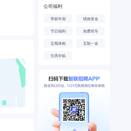
位，拥有院士
公司福利
肥通用院作为
带薪年假
绩效奖金
技前沿、面向
研究和关键共
节日福利
免费班车
技创新与实体
定期体检
五险一金
可靠性与节能
国家级科技奖
住房补贴
奖7项)、省部