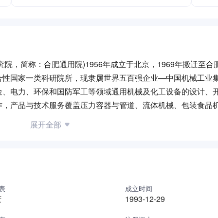
，简称：合肥通用院)1956年成立于北京，1969年搬迁至合肥
合性国家一类科研院所，现隶属世界五百强企业—中国机械工业
金、电力、环保和国防军工等领域通用机械及化工设备的设计、
作，产品与技术服务覆盖压力容器与管道、流体机械、包装食品
20亿元；截止2019年底，有职工1300余人，其中80%为工程
展开全部
余人，中国工程院院士1人，入选国家万人计划3人。合肥通用院是
、国家企业技术中心，是国家压力容器与管道安全工程技术研究
容器与管道安全安徽省技术创新中心、压缩机技术安徽省实验室
泵阀和密封件产品等3个国家质量监督检验中心，是工信部认定的
批)、国家中小企业公共服务示范平台(第二批)，是科技部认定的
表
成立时间
庆
1993-12-29
备设计制造与维护技术创新战略联盟”的理事长单位。设有安徽省、
部级科研检测平台，是1个国际标委会(ISO/TC86/SC4)、