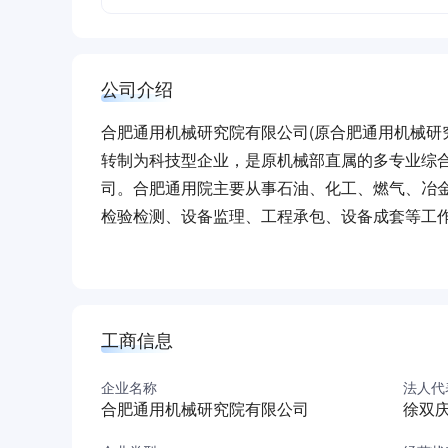
公司介绍
合肥通用机械研究院有限公司(原合肥通用机械研究院
转制为科技型企业，是原机械部直属的多专业综
司。合肥通用院主要从事石油、化工、燃气、冶
检验检测、设备监理、工程承包、设备成套等工
备等领域的12个专业。全院占地600亩，净资产超
士51人、硕士291人，具有高级技术职称300
业、国家高新技术企业、国家技术创新示范企业
技术国家重点实验室、国际联合研究中心，压力
工商信息
级研发平台的依托单位，设有压缩机制冷设备、
础公共服务平台(首批)、服务型制造示范平台(首
企业名称
法人代
合肥通用机械研究院有限公司
徐双
业试点(第二批)，是国家“极端环境重大承压设
业联合会、中国石化等机构和单位批准建立的20余个省