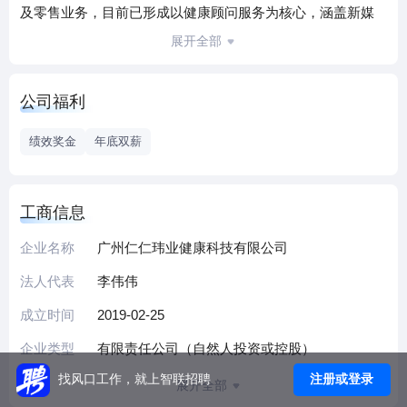
及零售业务，目前已形成以健康顾问服务为核心，涵盖新媒
体运营、门店管理等多元化业务布局，致力于为个人及家庭
展开全部
提供科学化、便捷化的健康解决方案。
公司注重专业能力建设，团队汇聚健康管理、零售运营及数
公司福利
字营销领域的专业人才，通过自主研发的健康评估系统与标
准化服务流程，为消费者提供个性化健康指导。业务覆盖华
绩效奖金
年底双薪
南地区多个社区，通过实体门店与线上直播相结合的服务场
景，累计服务超万名客户，建立良好的区域口碑。
基于"科技赋能健康生活"的发展理念，企业持续优化健康产品
工商信息
供应链体系，深化新媒体渠道运营能力，积极探索智慧健康
企业名称
广州仁仁玮业健康科技有限公司
管理新模式，助力提升全民健康管理水平。
法人代表
李伟伟
成立时间
2019-02-25
企业类型
有限责任公司（自然人投资或控股）
注册或登录
找风口工作，就上智联招聘
展开全部