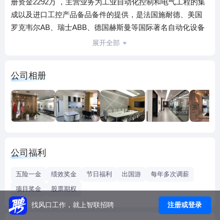
册资金2292万 ，主营业务为工业自动化控制和电气工程的集
成以及进口工控产品备品备件的提供，是法国施耐德、美国
罗克韦尔AB、瑞士ABB、德国赫斯曼等国际著名自动化设备
制造商的优秀合作伙伴。
展开全部
公司具备多行业系统集成的丰富经验和一流的工程实施能
公司相册
力，为客户提供从检测器件、执行器件、交直流调速、配电
系统到控制系统和工厂自动化技术服务及解决方案。十多年
来，芯和股份不断的健全全国网络，不断的为客户提供优质
高效、更为贴近需求的服务，不断的增强自身的核心竞争
力。这些措施都使我们能够长期服务于电力、冶金、化工、
交通、港口、市政建设、机械制造等各行业，并都建立起了
公司福利
良好的信誉。
五险一金
绩效奖金
节日福利
出国游
每年多次调薪
公司自成立以来相继完成了天津大无缝钢管集团、天津新天
项目奖金
股票期权
钢集团、中国大唐集团、中国华电集团、中国华能集团、中
注册或登录
找风口工作，就上智联招聘
国电能集团、中国国电集团、中海油天津公司、天津水务集
团、清华大学实验中心、日本索尼公司、苏丹大炼油等上市