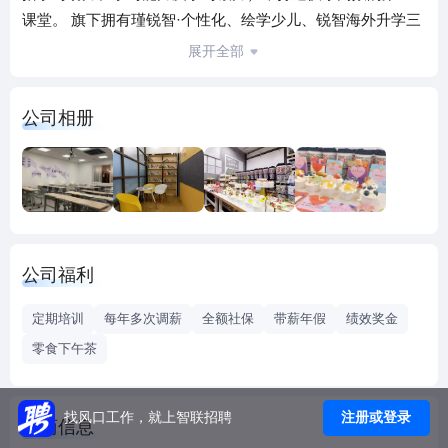
课堂。 旗下拥有瑾锐智·个性化、绘学少儿、锐智海外升学三
个品牌。 个性化专注1对1教学，致力于成为孩子身边的1对1
展开全部
学业管家。个性化定制学业方案， 注重学习，更注重培养良
好的学习习惯。 绘学少儿是面向4-12岁少儿科学创造能力成
公司相册
长品牌。依托12年少儿思维能力培养经验，通过科创兴趣启
蒙内容及习惯养成体系，引导少儿科学思考、探究及科创能
力发展，培养面向未来世界的创新发展能力。 锐智海外升学
专注于为高端家庭提供名校有保障的升学方案。
公司福利
定期培训
每年多次调薪
全额社保
带薪年假
绩效奖金
零食下午茶
注册或登录
找风口工作，就上智联招聘
工商信息