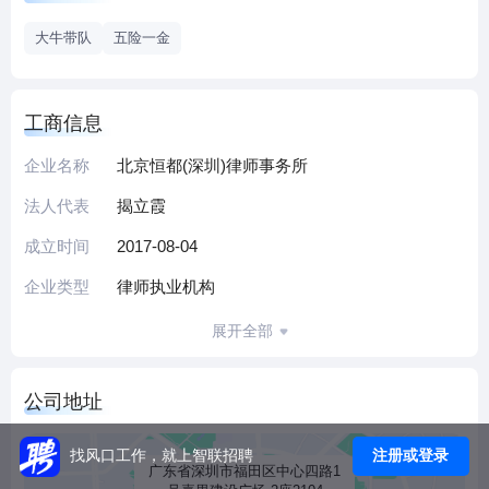
恒都拥有一支高素质的服务团队，并始终不遗余力吸引优秀
大牛带队
五险一金
的法律人才加入团队。恒都作为公司制一体化律师事务所，
拥有合伙人、律师及其他专业人员近1,800名，其中提供专业
法律服务的律师团队超过1,400人。恒都的专业法律人才大多
工商信息
毕业于国内外知名法学院、商学院及工程学院，部分律师还
企业名称
北京恒都(深圳)律师事务所
具备注册会计师、注册税务师、一级建造师、专利代理师及
其他专业资质和执业经验。相当一部分人员拥有法院、检察
法人代表
揭立霞
院、公安和大型企业任职经历，或曾就职于世界知名的律师
成立时间
2017-08-04
事务所、会计师事务所、研究机构、投资银行等，能够深
入、透彻地理解客户需求。恒都律师的工作语言涵盖英语、
企业类型
律师执业机构
日语、法语、德语、韩语和俄语等多个语种，能为全球客户
展开全部
提供法律、财务、政府关系和经营战略等领域的优质服务。
公司地址
注册或登录
找风口工作，就上智联招聘
广东省深圳市福田区中心四路1