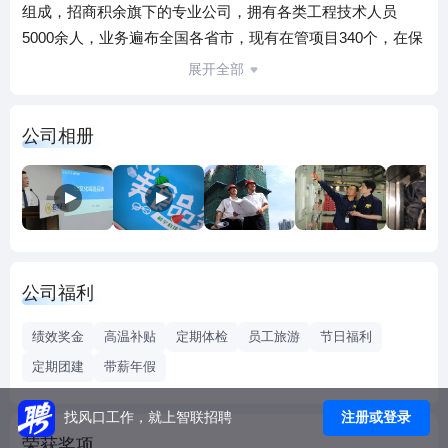
组成，招商积余旗下的专业公司，拥有各类工程技术人员
5000余人，业务遍布全国各省市，现有在管项目340个，在保
电梯8000多台。
展开全部
主要业务包括楼宇设备运行维护、改造更新、检测咨询、销
售安装和能源管理服务。
公司相册
欢迎有识之士加入我们，共同为创造高品质的楼宇设施设备
集成服务商而奋斗。
公司福利
绩效奖金
高温补贴
定期体检
员工旅游
节日福利
定期团建
带薪年假
注册或登录
找风口工作，就上智联招聘
荣获奖项