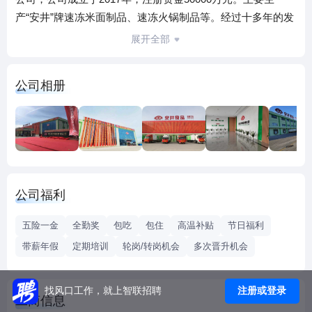
产“安井”牌速冻米面制品、速冻火锅制品等。经过十多年的发
展，公司形成了以华东地区为中心、辐射全国的营销网络。
展开全部
安井集团2022年度营业收入121.8亿元，比上年同比增长
31.39%，产量达87 万吨，逐步成长为国内较具影响力和知名
公司相册
度的速冻食品企业。
公司福利
五险一金
全勤奖
包吃
包住
高温补贴
节日福利
带薪年假
定期培训
轮岗/转岗机会
多次晋升机会
注册或登录
找风口工作，就上智联招聘
工商信息