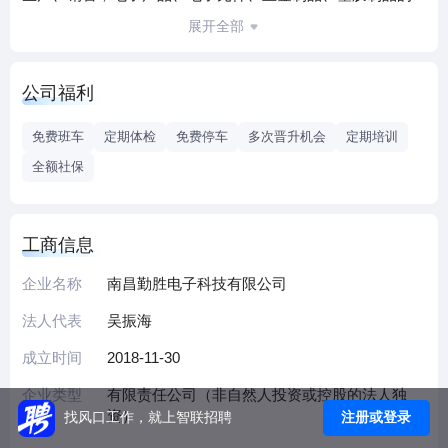
批发、零售；自有房屋租赁；自营或代理各类商品及技术的
展开全部
进出口业务；贸易咨询服务；信息技术咨询服务等。
公司福利
免费班车
定期体检
免费停车
多次晋升机会
定期培训
全额社保
工商信息
企业名称
南昌勤胜电子科技有限公司
法人代表
吴振海
成立时间
2018-11-30
企业类型
有限责任公司（非自然人投资或控股的法人独
资）
注册或登录
找风口工作，就上智联招聘