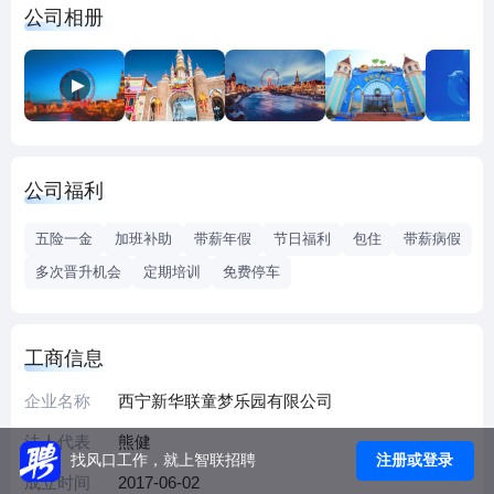
公司相册
馆，是世界唯一一家有高原物种鳇鱼展示的海洋馆，让青海
游客在第三极看“海”，在青藏高原看到海豚不再是梦想；民族
美食风情街；拥有全球唯一融合了“一带一路”沿线国家元素规
划建设的丝路小镇；拥有西北地区唯一的海洋度假主题酒店
群及世界海拔最高的摩天轮：高度 108 米的青海之眼等特色
原创产品。丰富的业态和产品不仅为全国游客提供了一个休
公司福利
闲、旅游、度假的场所，更是为广大游客提供了一个集科普
教育、科学研究、民族文化传播、生态教育展示为一体的平
五险一金
加班补助
带薪年假
节日福利
包住
带薪病假
台。乐园的开发建设立足世界眼光、青海特色、高点定位、
多次晋升机会
定期培训
免费停车
原创体验的开发理念，充分融入海洋文化、民族文化、丝路
文化和欢乐文化，把握旅游消费新需求，高视野规划、高标
准建设、高水平管理、高质量融合、高效率推进，乐园的开
工商信息
放填补了我国西部地区海洋主题文旅项目和儿童主题乐园项
目的空白，极大地丰富了青海省的旅游新内涵。
企业名称
西宁新华联童梦乐园有限公司
2020 年乐园被评为国家 4A 级旅游景区和青海省级旅游度假
法人代表
熊健
区，进一步提升了景区资源吸引力和市场影响力，是景区管
注册或登录
找风口工作，就上智联招聘
理能力、综合竞争力和服务水平的综合体现，也进一步加大
成立时间
2017-06-02