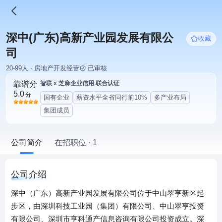
深中(广东)高新产业园发展有限公
收藏
司
20-99人 · 房地产开发经营
已审核
靠谱分
智联 x 芝麻企业信用 联合认证
5.0
分
国有企业
薪资水平全省同行前10%
多产业布局
集团成员
公司简介
在招职位 · 1
公司介绍
深中（广东）高新产业园发展有限公司位于中山翠亨新区起
步区，由深圳科技工业园（集团）有限公司、中山翠亨投资
有限公司、深圳市亨科通产信息咨询有限公司投资成立。深