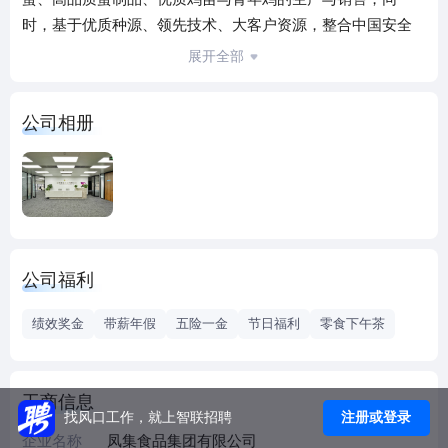
时，基于优质种源、领先技术、大客户资源，整合中国安全
蛋品的供应链业务。
展开全部
三年成就中国高品质蛋品领军企业
凤集食品集团专注于纵向一体的蛋品产业链，仅用了三年多
公司相册
时间，蛋鸡养殖规模就达到550万只，蛋种鸡40万套，青年鸡
年出栏400余万。
投资10亿，建立国内首个可生食鸡蛋全产业链
凤集食品集团在广西北海、宁夏固原、四川成都、四川绵
阳、浙江长兴、新疆布尔津建有养殖基地，在河北固安、浙
江嘉兴、湖北黄冈建有分级配送中心；是国内首个建立可生
公司福利
食鸡蛋全产业链的蛋品企业，总投资超过10亿元。
畅销全国20多个城市，主流渠道销量领先
绩效奖金
带薪年假
五险一金
节日福利
零食下午茶
凤集食品集团高品质鸡蛋品牌“黄天鹅”畅销北上广深等全国20
多个大中城市，是天猫、京东、盒马、叮咚、OLe等主流销售
渠道的重点蛋品供应商，连续两年高品质鸡蛋销量全国第
工商信息
一。
注册或登录
找风口工作，就上智联招聘
发起建立中国首个《可生食鸡蛋》团体标准
企业名称
凤集食品集团有限公司