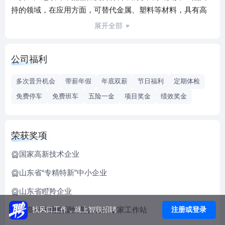
持的领域，在应用方面，可替代金属、塑料等材料，具有高
强度、轻量化、环保、无污染、可回收等显著特点，应用领
展开全部
域可分布于管道、铁路、军工、建筑、清洁能源、交通运输
等行业。
公司福利
多次晋升机会
带薪年假
年底双薪
节日福利
定期体检
免费停车
免费班车
五险一金
项目奖金
绩效奖金
荣获奖项
国家高新技术企业
山东省“专精特新”中小企业
山东省瞪羚企业
青岛市车用热塑性复合材料专家工作站
注册或登录
找风口工作，就上智联招聘