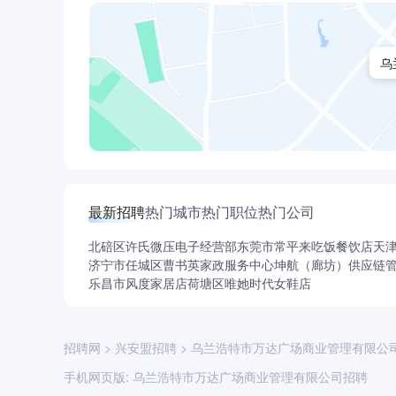
乌
最新招聘
热门城市
热门职位
热门公司
北碚区许氏微压电子经营部
东莞市常平来吃饭餐饮店
天
济宁市任城区曹书英家政服务中心
坤航（廊坊）供应链
乐昌市风度家居店
荷塘区唯她时代女鞋店
招聘网
>
兴安盟招聘
>
乌兰浩特市万达广场商业管理有限公
手机网页版:
乌兰浩特市万达广场商业管理有限公司招聘