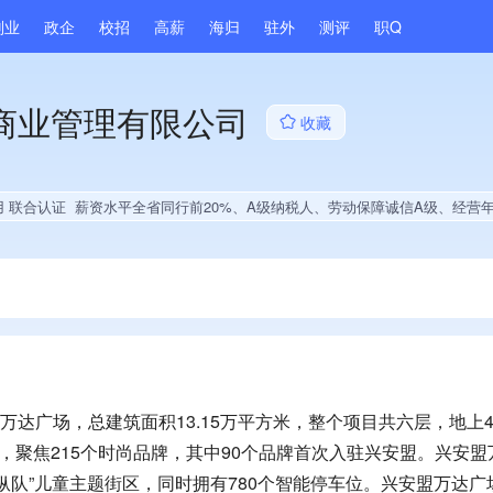
副业
政企
校招
高薪
海归
驻外
测评
职Q
商业管理有限公司
收藏
用 联合认证
薪资水平全省同行前20%、A级纳税人、劳动保障诚信A级、经营年限全市同行前20%、集
万达广场，总建筑面积13.15万平方米，整个项目共六层，地上
，聚焦215个时尚品牌，其中90个品牌首次入驻兴安盟。兴安盟
纵队”儿童主题街区，同时拥有780个智能停车位。兴安盟万达广