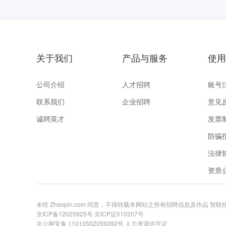
关于我们
产品与服务
使用
公司介绍
人才招聘
账号
联系我们
企业招聘
意见
诚聘英才
发票
防骗
法律
资质
未经 Zhaopin.com 同意，不得转载本网站之所有招聘信息及作品 智
京ICP备12025925号
京ICP证010207号
京公网安备 11010502059392号
人力资源许可证