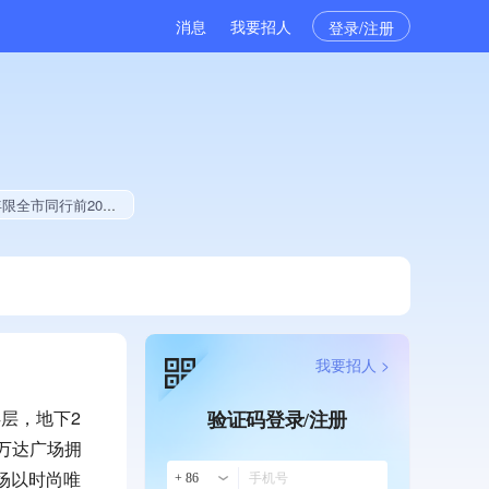
消息
我要招人
登录/注册
团成员、大学生就业贡献
我要招人 >
4层，地下2
验证码登录/注册
万达广场拥
场以时尚唯
+ 86