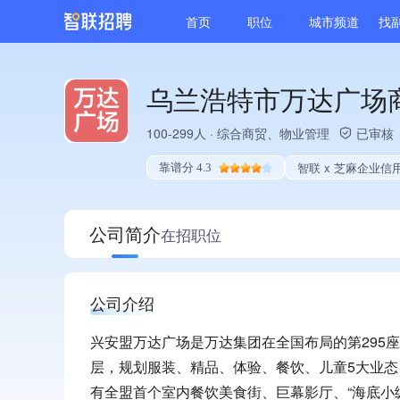
首页
职位
城市频道
找
乌兰浩特市万达广场
100-299人
·
综合商贸、物业管理
已审核
智联 x 芝麻企业信
靠谱分 4.3
公司简介
在招职位
公司介绍
兴安盟万达广场是万达集团在全国布局的第295座
层，规划服装、精品、体验、餐饮、儿童5大业态
有全盟首个室内餐饮美食街、巨幕影厅、“海底小