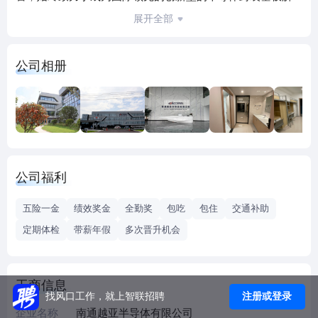
决方案提供商。自2006年成立以来，公司以“新型集成电路支
展开全部
撑结构及其制作方法”等为核心进行高新技术成果转化，并通
过多年的自主研发和技术积累，将实验室技术转化为量产技
公司相册
术，成为世界上首家采用“铜柱法”生产无芯封装基板并实现量
产的高科技企业。公司无芯封装基板技术产业化的成功，打
破境外企业垄断市场的局面。 公司为客户提供封装基板解决
方案以及定制化的高密度有机无芯IC封装基板，产品经过封
装测试厂的封测后，最终运用于手机、平板电脑、游戏机等
便携式终端消费电子产品。公司产品具备良好的导电性、散
公司福利
热性、耐热冲击性等特点，能够较好地满足当今先进封装设
计对高密度、高效低能耗、高速度的需求。目前公司主要研
五险一金
绩效奖金
全勤奖
包吃
包住
交通补助
发生产应用于模拟芯片封装领域的无线射频模块（RF
定期体检
带薪年假
多次晋升机会
Module）封装基板，此类产品已处于量产阶段，已通过国际
芯片企业威讯联合半导体（RFMD）、安华高科技（Avago）
等客户认证并获得其量产订单，该等客户已进入iPhone、三
工商信息
星Galaxy系列等智能手机以及iPad、Galaxy Tab等平板电脑
注册或登录
找风口工作，就上智联招聘
的供应链。
企业名称
南通越亚半导体有限公司