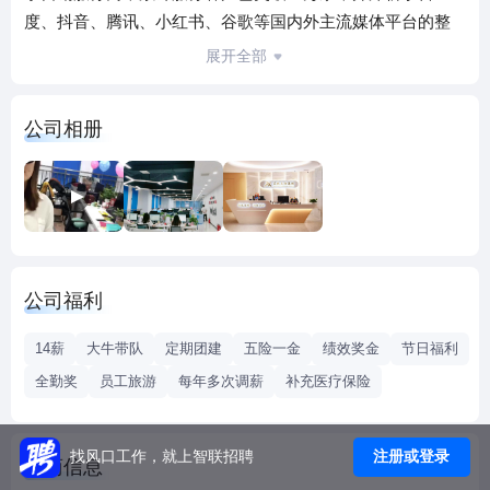
度、抖音、腾讯、小红书、谷歌等国内外主流媒体平台的整
合运营。我们为企业提供从开户、充值、精准投流到代播、
展开全部
全案代运营的一站式解决方案，并涵盖达人采买、内容创意
与素材拍摄、制作等全链路服务，覆盖电商、3C数码、美
公司相册
妆、日化、服饰、大健康等多个重点行业。 我们始终以“整合
资源，驱动实效”为理念，致力于通过系统化运营与资源赋
能，助力品牌实现从流量获取到长效增长的全周期价值提
升。
公司福利
14薪
大牛带队
定期团建
五险一金
绩效奖金
节日福利
全勤奖
员工旅游
每年多次调薪
补充医疗保险
注册或登录
找风口工作，就上智联招聘
工商信息