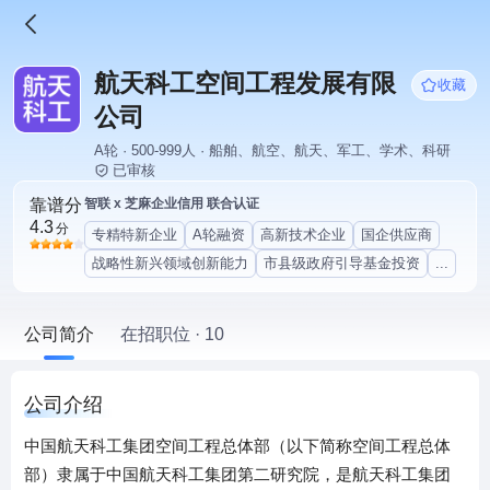
航天科工空间工程发展有限
收藏
公司
A轮 · 500-999人 · 船舶、航空、航天、军工、学术、科研
已审核
靠谱分
智联 x 芝麻企业信用 联合认证
4.3
分
专精特新企业
A轮融资
高新技术企业
国企供应商
战略性新兴领域创新能力
市县级政府引导基金投资
...
公司简介
在招职位 · 10
公司介绍
中国航天科工集团空间工程总体部（以下简称空间工程总体
部）隶属于中国航天科工集团第二研究院，是航天科工集团