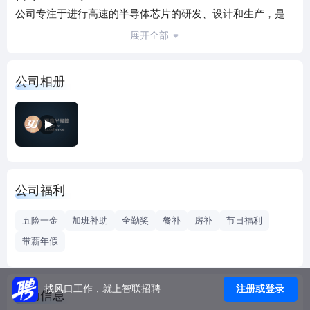
公司专注于进行高速的半导体芯片的研发、设计和生产，是
一家从半导体晶体生长，晶圆工艺，芯片测试与封装全部开
展开全部
发完毕，并形成工业化规模生产的高科技企业。产品涵盖从
2.5G到50G 磷化铟激光器芯片，拥有完整独立的自主知识产
公司相册
权，从最终的使用场景来看，产品广泛应用于光纤到户、数
据中心与云计算、5G移动通信网络、通信骨干网络和工业物
联网等。经过多年的稳健发展，公司产品的技术先进性、市
场覆盖率和性能稳定性位居行业前列。
公司严格遵守国际国内各项法规，确保向国内外客户提供高
性价比，高可靠性产品，追求和客户长期共赢的合作关系。
公司福利
五险一金
加班补助
全勤奖
餐补
房补
节日福利
带薪年假
注册或登录
找风口工作，就上智联招聘
工商信息