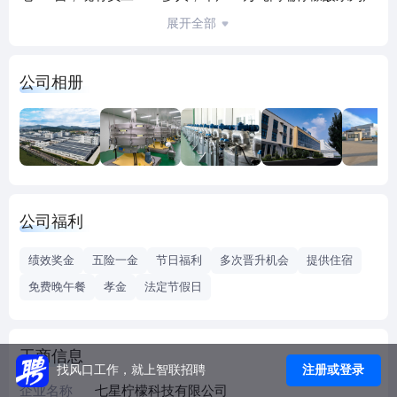
品，位居世界前列。公司以“做全球最具竞争力的柠檬酸制造
展开全部
商”为愿景，专注于柠檬酸系列产品的研发、生产、销售，产
品出口到120多个国家和地区。产品有一水柠檬酸、无水柠檬
公司相册
酸、柠檬酸钠以及高端蛋白饲料和颗粒污泥等。公司是中国
发酵工业协会理事单位、中国五矿化工进出口商会会员单
位、中国食品添加剂和配料协会会员单位，先后通过了
ISO9001、IS045001、ISO22000、FSSC22000、欧盟
REACH、OU KOSHER、BRC、MUI HALAL、SHC
HALAL、HACCP、GMP、非转基因IP等体系认证。公司拥有
公司福利
多项尖端核心技术，采用世界先进生产设备和制造工艺，实
现了檬酸的规模化、自动化、智能化、集约化清洁生产，产
绩效奖金
五险一金
节日福利
多次晋升机会
提供住宿
品质量达到国际领先水平。公司依靠高素质专业团队和优质
免费晚午餐
孝金
法定节假日
高效的服务，以“客户需求为中心”的服务理念，与全球业务合
作伙伴共建合作共赢的市场新格局。
工商信息
注册或登录
找风口工作，就上智联招聘
企业名称
七星柠檬科技有限公司