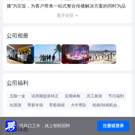
播”为宗旨，为客户带来一站式整合传播解决方案的同时为品
牌创造更多价值；我们有“海纳百川”的胸怀，通过“合伙人
展开全部
制”培养并发展志同道合的传加合伙人，并致力于成为客户最
理想的传播伙伴。
公司相册
我们的创始合伙人均来自世界500强企业以及全球顶级公关公
司前管理团队。我们不是传统的公关代理公司，我们的团队
不仅有传播和公关大咖，还有营销家、创意人、创变者、作
家和设计师。
公司福利
我们有一个共同的信念，即“以客户和工作为中心”。我们足够
大，用专业实力处理客户日益复杂的需求；我们足够小，以
五险一金
试用期提前转正
定期体检
员工旅游
节日福利
灵活机动应对一切变化。我们希望，通过自己扎实的工作表
出国游
带薪年假
带薪病假
大牛带队
轮岗/转岗机会
现为客户带来具有冲击力的整合传播，也为我们的团队赢得
声誉与经验，在一个真正千变万化的世界中发展壮大。
注册或登录
找风口工作，就上智联招聘
工商信息