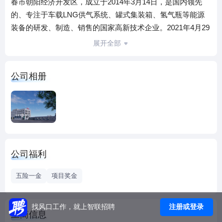
春市朝阳经济开发区，成立于2014年3月14日，是国内领先
的、专注于车载LNG供气系统、罐式集装箱、氢气瓶等能源
装备的研发、制造、销售的国家高新技术企业。2021年4月29
日成功登陆深圳创业板资本市场，股票简称：致远新能，股
展开全部
票代码300985。
公司的主要产品商用车LNG（液化天然气）供气模块总成，
公司相册
产品广泛地应用于中重型卡车、环卫车辆、城市公交车等商
用车。市场客户有一汽解放、上汽红岩、成都大运、济宁重
汽、 济南重卡、陕汽商用车等国内知名整车厂。曾多次荣
获“优秀供应商”、“战略供应商”等荣誉称号。产品得到整车厂
和终端客户的广泛认可。
公司拥有世界先进的全自动智能化、柔性化液化天然气
公司福利
（LNG）气瓶生产线，生产效率国内第一，拥有各项专利66
项。致远新能以领先的技术、卓越的品质、专业的服务、精
五险一金
项目奖金
益的成本和规范的管理，打造了工业化与信息化深度融合的
液化天然气LNG供气系统模块产品的智能化工厂。2018
注册或登录
找风口工作，就上智联招聘
年-2020年公司连续三年市场占有率保持国内第一位，2020年
工商信息
公司市场占有率高达30.5%。在车载LNG供气系统行业中确立