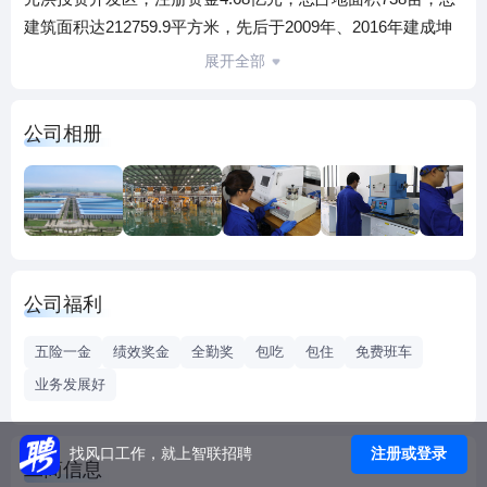
建筑面积达212759.9平方米，先后于2009年、2016年建成坤
彩一期、坤彩二期并投产。2017年4月，坤彩科技在上海证券
展开全部
交易所成功挂牌上市，成为A股“珠光材料第一股”（股票代码
603826）。另外，在福州江阴港城经济区新建了全资子公司
公司相册
——福建富仕新材料有限责任公司和正太新材料科技有限责
任公司，主营二氯氧钛、三氯化铁、二氧化钛以及氧化铁等
产品。
坤彩科技自设立以来，公司始终秉承“归零跨越”的创新理念，
追求极致的产品创新，不断实现自我突破，使得公司在行业
内保持持续的技术领先优势。公司已获得13项国内外发明专
公司福利
利，拥有多项商业保密技术和超过30个系列、800品种产品；
已具备年产3万吨珠光材料、2万吨人工合成云母、20万吨二
五险一金
绩效奖金
全勤奖
包吃
包住
免费班车
氯氧钛的生产能力。珠光材料的产销量位居全球第二，亚洲
业务发展好
第一，其产品广泛应用于涂料、塑料、汽车、化妆品、油
墨、皮革、陶瓷、建材、种子包衣等行业。
坤彩科技在国内拥有超过30家特约经销商，在国际市场上拥
注册或登录
找风口工作，就上智联招聘
工商信息
有超过80家经销商。同时，在荷兰、美国、印度等地分别设