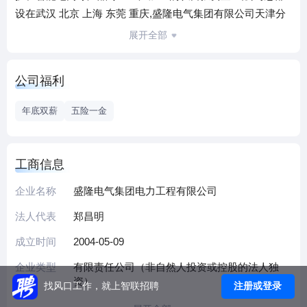
设在武汉 北京 上海 东莞 重庆,盛隆电气集团有限公司天津分
公司拥有完整、科学的质量管理体系。盛隆电气集团有限公
展开全部
司天津分公司的诚信、实力和产品质量获得业界的认可。欢
迎各界朋友莅临盛隆电气集团有限公司天津分公司参观、指
公司福利
导和业务洽谈。盛隆电气集团成立于1979年，是中国领先的
提供输配电设备、系统及解决方案的厂商。盛隆电气集团业
年底双薪
五险一金
务遍布中国各省市及全球20多个国家，拥有5000多名员工，
2013年当选亚洲品牌500强。盛隆电气集团下属22个子公司和
工厂，1个研究所，在北京、武汉、上海、广州和重庆5个城
工商信息
市建有五大营。武汉工厂、北京工厂规模位居全国同行前
企业名称
盛隆电气集团电力工程有限公司
列。武汉公司当选为2012年、2013年武汉百强企业。集团在
中国各省市及海外多个国家有销售与服务网络。公司通过了
法人代表
郑昌明
ISO9001：2008质量管理体系认证、ISO14001：2004环境管
成立时间
2004-05-09
理体系认证、OHSAS18001:2007职业健康安全管理体系认
证。
企业类型
有限责任公司（非自然人投资或控股的法人独
资）
注册或登录
找风口工作，就上智联招聘