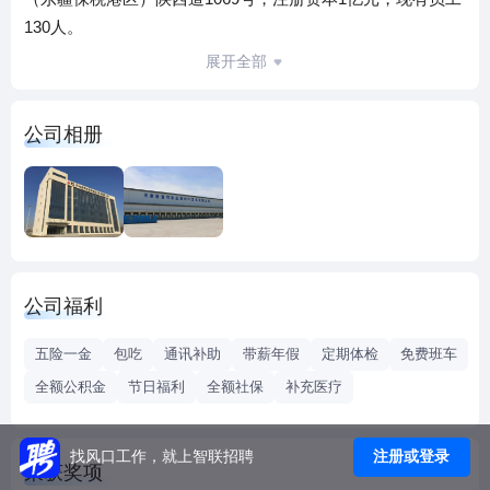
130人。
公司经营产品品类丰富，涵盖肉类、水产、水果、粮食、酒
展开全部
类、奶制品、坚果及小包装食品等一系列农产品；并提供集
食品进出口、通关报检、货物代理、仓储、物流、分拨、销
公司相册
售、配送、供应链金融等多功能服务，真正实现多品类、多
功能、一站式服务，建立从国际农产/工厂到国内百姓餐桌、
门到门的全球供应链服务体系，保证食品安全、质量及价格
优势，做到惠民、便民、利民。
公司资质齐全，已获批进境水果、水产及冻肉指定查验场，
食品流通许可、酒类流通许可、自理报关报检、保税仓库、
公司福利
对外贸易经营许可等资质，并通过ISO9001质量认证。公司在
行业内受到较高认可，荣获“2017年冷链物流百强”，并担任多
五险一金
包吃
通讯补助
带薪年假
定期体检
免费班车
家行业协会会员及会长单位，其中包括是中国肉类协会会员
全额公积金
节日福利
全额社保
补充医疗
单位、中国土畜协会会员单位、天津肉类协会副会长单位、
东疆商会会长单位。同时，公司项目得到了京津冀三地政府
部门的重视和认可，多次列入省市级乃至部级重点项目。
注册或登录
找风口工作，就上智联招聘
荣获奖项
本公司自建1座物流仓储园区，位于天津东疆保税港区陕西道