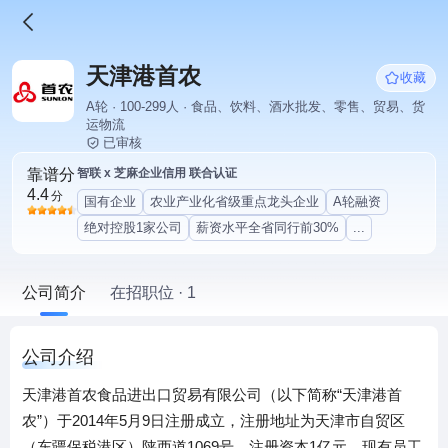
天津港首农
收藏
A轮 · 100-299人 · 食品、饮料、酒水批发、零售、贸易、货
运物流
已审核
靠谱分
智联 x 芝麻企业信用 联合认证
4.4
分
国有企业
农业产业化省级重点龙头企业
A轮融资
绝对控股1家公司
薪资水平全省同行前30%
...
公司简介
在招职位 · 1
公司介绍
天津港首农食品进出口贸易有限公司（以下简称“天津港首
农”）于2014年5月9日注册成立，注册地址为天津市自贸区
（东疆保税港区）陕西道1069号，注册资本1亿元，现有员工