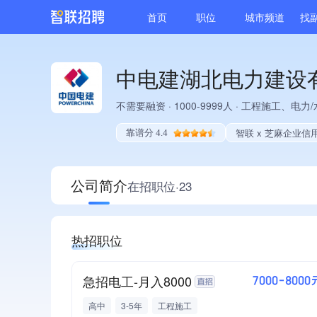
首页
职位
城市频道
找
中电建湖北电力建设
不需要融资
·
1000-9999人
·
工程施工、电力/
智联 x 芝麻企业信
靠谱分 4.4
公司简介
在招职位·23
热招职位
急招电工-月入8000
7000-8000
高中
3-5年
工程施工