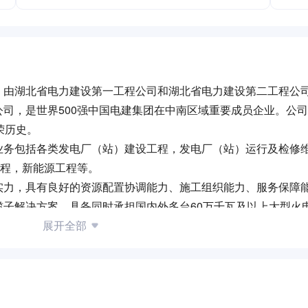
，由湖北省电力建设第一工程公司和湖北省电力建设第二工程公
司，是世界500强中国电建集团在中南区域重要成员企业。公
荣历史。
业务包括各类发电厂（站）建设工程，发电厂（站）运行及检修
工程，新能源工程等。
实力，具有良好的资源配置协调能力、施工组织能力、服务保障
子解决方案，具备同时承担国内外多台60万千瓦及以上大型火
展开全部
丰富的国外项目运作经验。从1983年公司承接巴基斯坦电站建
遍及世界60多个国家和地区。
供满意产品，拥有良好的行业口碑。近十年来，公司承建的工程
程鲁班奖、8次荣获国家优质工程奖（3次为“金质奖”）、15次