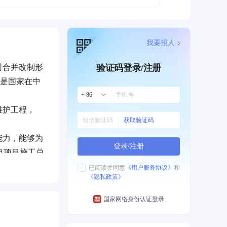
我要招人 >
司合并改制形
验证码登录/注册
司是国家在中
+ 86
维护工程，
获取验证码
能力，能够为
登录/注册
电项目施工总
已阅读并同意
《用户服务协议》
和
《隐私政策》
设工程至
国家网络身份认证登录
24次荣获国
荣获“中国电