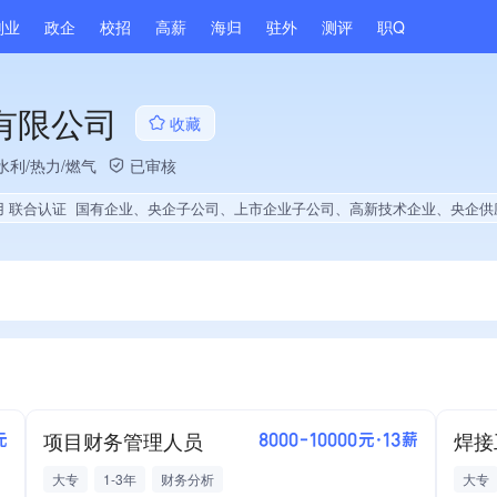
副业
政企
校招
高薪
海归
驻外
测评
职Q
有限公司
收藏
水利/热力/燃气
已审核
用 联合认证
国有企业、央企子公司、上市企业子公司、高新技术企业、央企供应商、政府供应商、上市企业供应商、院校供应商、战略性新兴领域创新能力、绝对控股3家公司、薪资水平全省同行前10%、A级纳税人、守合同重信用企业、知名品牌供应商、多产业布局、拥有节能环保技术、拥有发明专利、专利授权量同领域前5%、技术布局行业领先、拥有绿色低碳技术、经营年限全国同行前5%、集团成员、权威管理体系认证、大学生就业贡献、2025年公开项目中标、
项目财务管理人员
焊接
元
8000-10000元·13薪
大专
1-3年
财务分析
大专