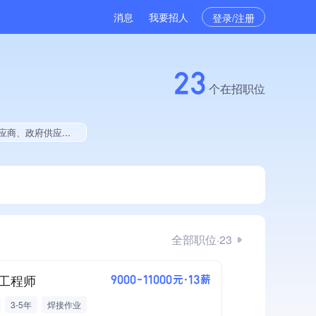
消息
我要招人
登录/注册
23
个在招职位
拥有绿色资质、拥有工艺创新能力、拥有著作权、软件研发量位于同行前10%、2025年度软件研发量增长
全部职位·23
工程师
9000-11000元·13薪
3-5年
焊接作业