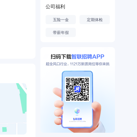
公司福利
级企业；先后
五险一金
定期体检
企业”等荣
带薪年假