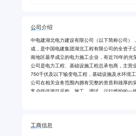
公司介绍
中电建湖北电力建设有限公司（以下简称公司）
成，是中国电建集团湖北工程有限公司的全资子公
南地区最早成立的电力施工企业，有近70年的光
公司是电力工程、基础设施工程总承包商，主营
750千伏及以下输变电工程，基础设施及水环境
公司在相关业务范围内拥有完整的资质和雄厚的
客户提供项目采购、施工、调试、运行维护的一揽
承包能力、国内外大型项目EPC总承包能力。
公司是我国第一个走出国门的电力施工企业，具有
今，公司国外业务拓展至近40个国家，合作伙伴
工商信息
公司坚持诚实守信、质量立企，始终不渝为客户提
家级、省部级优质工程奖，其中1次荣获中国建筑工