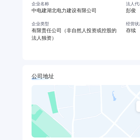
企业名称
法人代
力优质工程奖”。
中电建湖北电力建设有限公司
彭俊
公司获得社会广泛好评。近年来，公司先后被评
获得全国“五一劳动奖状”、“中国对外施工优秀企业
企业类型
经营状
有限责任公司（非自然人投资或控股的
存续
誉，连续六届蝉联“湖北省文明单位”。
法人独资）
秉承“服务全球能源和基础设施建设 谋求中电建区域市场卓越发展”的使命，公司愿与各界同仁、朋友携手合作、共享机遇、共
赢发展、共创繁荣。
公司地址