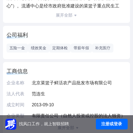
心”）。流通中心是经市政府批准建设的菜篮子重点民生工
程，是北京市“十二五”、十四五”农产品流通体系规划的“双
展开全部
核”和“四个一批”之一。
流通中心位于东南五环外朝阳区黑庄户地区，占地570亩，分
公司福利
为一期和二期两块用地，一期占地面积305亩，总建筑面积约
61.6万平方米，包括东侧主功能区及西侧商务配套区。地上一
五险一金
绩效奖金
定期体检
带薪年假
补充医疗
层为水产交易区、二层为鲜肉交易区、三层为冻品交易区、
四层为综合品类交易区，地下区规划为停车和配送区。西侧
商务配套区建筑面积13.3万平米，由5座楼栋组成，地下4层，
工商信息
地上6层、局部7层，主要为商户提供办公、工商、税务、金
企业名称
北京菜篮子鲜活农产品批发市场有限公司
融等一系列的配套服务。二期占地265亩，建筑面积18万平
米，冷库10.4万平米，综合配送楼4.41万平米。
法人代表
范连生
流通中心是以冻品、水产为特色，集果蔬、粮油、鲜肉、干
成立时间
2013-09-10
调为一体的综合性农产品一级批发市场，是北京市农产品流
通的重要组成部分。作为保障全市农产品市场供应的双核保
企业类型
有限责任公司（自然人投资或控股的法人独资）
障之一，流通中心连续多年被列为北京市政府折子工程和市
注册或登录
找风口工作，就上智联招聘
展开全部
政府重点工作任务。按照市政府要求，流通中心顺利承接了