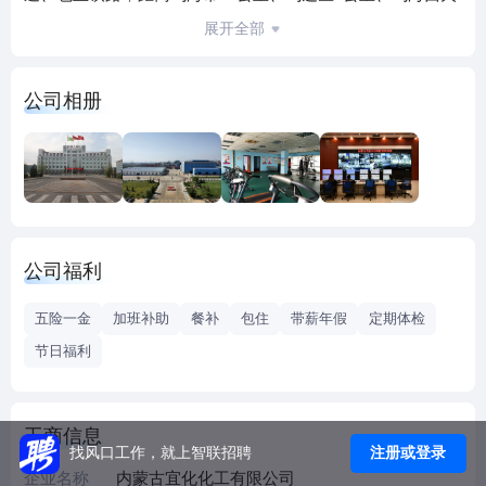
车站2公里，地理位置优越，交通十分便利。公司以化工产品
展开全部
为主业，现有主导产品产能为60万吨电石、30万吨烧碱、30
万吨聚氯乙烯、为了进一步提升企业竞争力，提高产品质
公司相册
量，增加企业经济效益，2018年公司成立工程指挥部，新建
15万吨/年PVC聚合及8万吨/年电解装置，预计此技改项目于
2021年竣工投产
公司福利
五险一金
加班补助
餐补
包住
带薪年假
定期体检
节日福利
工商信息
注册或登录
找风口工作，就上智联招聘
企业名称
内蒙古宜化化工有限公司