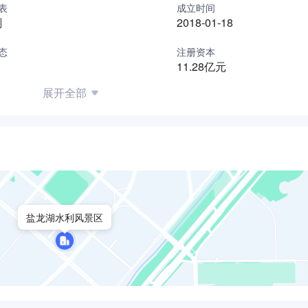
表
成立时间
刚
2018-01-18
盐城市人民政府（30%）、中国政企合作投资基金（21%）和广
限公司，公司于2018年1月18日正式成立，注册资本金11.2
态
注册资本
11.28亿元
江运河之水，经213公里输水管道源源不断向盐城大市区、射阳
部列为第三批PPP示范项目、被列入江苏省重大民生保障项目，
展开全部
的跨区域引水工程、最大的饮用水提档升级工程、最大的饮用水
、经济水”的核心理念，始终坚持“安全、求实、创新、高效”的核
应、全过程把控原水水质、全面强化安全管理，把水务事业视为
，不断开创政府放心、市民满意、员工受益、多方共赢的新局面
望有情怀、有干劲、有梦想的你加入我们的团队，实现你的价值
不懈努力！
盐龙湖水利风景区
公司与徐州市新水国有资产经营有限公司共同出资成立的骆马湖
.2亿元人民币,总资产约24亿元。骆马湖PPP项目是财政部首批3
目，对完善徐州供水安全保障体系构建安全稳定的饮用水源格局
马湖原水PPP项目29.5年特许经营权，负责骆马湖及微山湖原