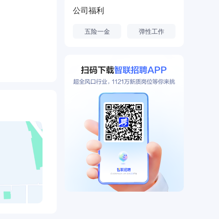
公司福利
东粤海控股集
五险一金
弹性工作
8亿，总引水
、建湖、大丰
被市委、市政
安全保障工
心价值观，
关乎民生安
，赢得了盐城
，创造公司辉
PPP项目公
0个PPP示范
、推进淮海经
水管线运营管