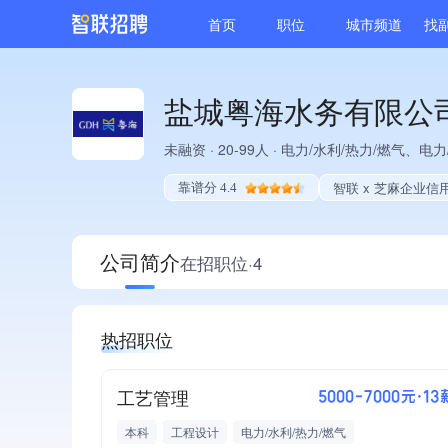
首页
职位
城市频道
找
盐城粤海水务有限公
未融资
·
20-99人
·
电力/水利/热力/燃气、电力
智联 x 芝麻企业信
靠谱分 4.4
公司简介
在招职位·4
热招职位
工艺管理
5000-7000元·13
本科
工程设计
电力/水利/热力/燃气