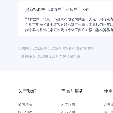
理，包含三个泵站和225公里的原水管线，供水规
最新招聘
热门城市
热门职位
热门公司
供原水供应服务。
和平世界（北京）书画院有限公司
武威市天元印刷有限
合肥市瑶海区桑玉红客运经营部
广州白云木惠服饰商贸
静宁县谷香种植家庭农场（个体工商户）
微山盈祥贸易
招聘网
>
盐城招聘
>
盐城粤海水务有限公司招聘
手机网页版:
盐城粤海水务有限公司招聘
关于我们
产品与服务
使用
公司介绍
人才招聘
账号
联系我们
企业招聘
意见