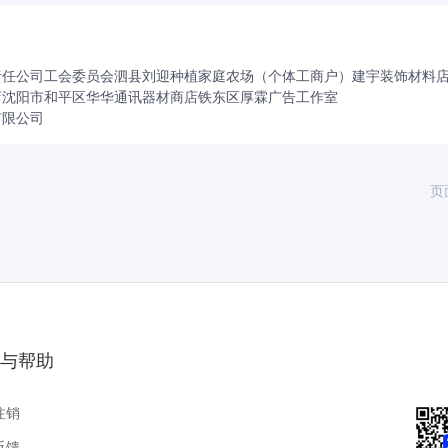
模为120万吨/日，为包括徐州市区及新沂市、邳州市和睢宁县约
责任公司工会委员会
泗县刘迎种植家庭农场（个体工商户）
建宇装饰材料
店
沈阳市和平区华华通讯器材商店
铁东区厚霖广告工作室
有限公司
页
与帮助
注销
反馈