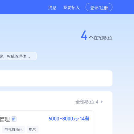
消息
我要招人
登录/注册
4
个在招职位
就业贡献、拥有绿色资质
全部职位·4
管理
6000-8000元·14薪
电气自动化
电气