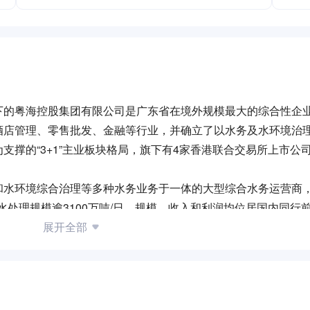
下的粤海控股集团有限公司是广东省在境外规模最大的综合性企
酒店管理、零售批发、金融等行业，并确立了以水务及水环境治
撑的“3+1”主业板块格局，旗下有4家香港联合交易所上市公
和水环境综合治理等多种水务业务于一体的大型综合水务运营商
，水处理规模逾3100万吨/日，规模、收入和利润均位居国内同行
粤海水务始终把“供应优质水、改善水环境”作为自己的使命，实施
展开全部
续改善提供优质服务，赢得了各地政府、百姓及合作伙伴的信赖，
优质的饮用水，盐城市委、市政府大力部署实施“一桶水”战略工