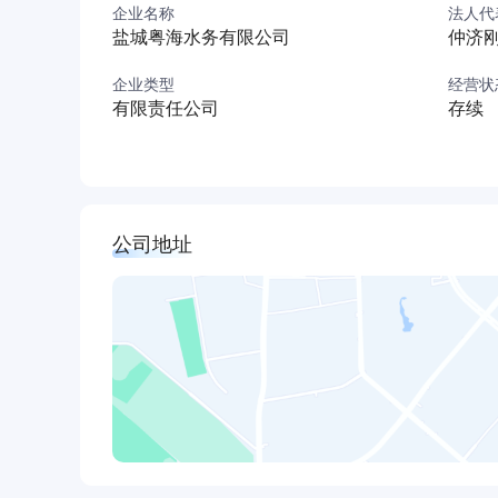
企业名称
法人代
多亿元打造盐城新水源地及引水工程。
盐城粤海水务有限公司
仲济
新水源工程采用PPP运营模式（TOT形式），由
团（49%）三方股东共同出资，成立盐城粤海水务有
企业类型
经营状
有限责任公司
存续
规模115万吨/日，从扬州市宝应县境内取优质长
等地供应原水，服务人口近500万，被国家财政
府列为头号为民办实事项目，是盐城历史上最大
盐城粤海水务有限公司始终秉承“生命水、政治水
程。
科学运营、精细管理，多措并举全力保障原水供
危、经济发展、社会稳定的政治使命和社会责任
公司地址
政府和市民的信赖。
盐城粤海水务有限公司现面向社会招贤纳士，希
煌，为造福盐阜大地、谱写“强富美高”新盐城而
徐州粤海水务简介
徐州粤海水务有限责任公司是由广东粤海控股有限
司，公司于2016年4月20日成立，注册资本金为7
之一，是徐州市保障百姓用水需求的民生工程项
济区中心城市战略意义重大。徐州粤海水务拥有骆