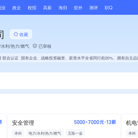
副业
政企
校招
高薪
海归
驻外
测评
职Q
司
收藏
/水利/热力/燃气
已审核
用 联合认证
国有企业、战略投资融资、薪资水平全省同行前20%、拥有自主品牌、权威管理体系认证、大学生
安全管理
机电
薪
5000-7000元·13薪
本科
电力/水利/热力/燃气
五险一金
本科