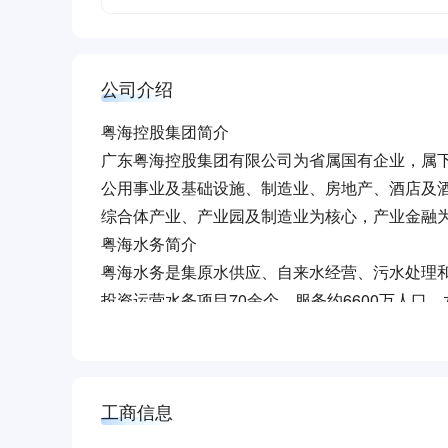
公司介绍
粤海控股集团简介
广东粤海控股集团有限公司为省属国有企业，属
公用事业及基础设施、制造业、房地产、酒店及
综合体产业、产业园及制造业为核心，产业金融为支
粤海水务简介
粤海水务是集原水供应、自来水经营、污水处理
投资运营水务项目70余个，服务约6600万人口
秉持“生命水、政治水、经济水”的核心价值观，
全、环境为一体的标准化管理体系，为水环境持
国水安全专家”。
工商信息
盐城粤海水务简介
为彻底解决饮用水安全问题，让百万民众喝上安全