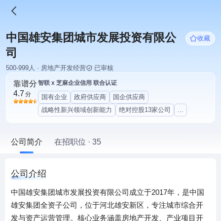
中国雄安集团城市发展投资有限公
收藏
司
500-999人 · 房地产开发经营
已审核
靠谱分
智联 x 芝麻企业信用 联合认证
4.7
分
国有企业
政府供应商
国企供应商
战略性新兴领域创新能力
绝对控股13家公司
...
公司简介
在招职位 · 35
公司介绍
中国雄安集团城市发展投资有限公司成立于2017年，是中国
雄安集团全资子公司，位于河北雄安新区，专注城市综合开
发与资产运营管理。核心业务涵盖房地产开发、产业项目开