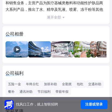
和销售业务，主营产品为医疗器械类敷料和功能性护肤品两
大系列产品，推出了水、精华及乳液、喷雾、冻干粉等其他
形态产品。 敷尔佳（含上海分公司、上海子公司、杭州分公
展开全部
司）现拥有在职职工近700人。2019年至2021年合计实现销售
收入45.77亿元，三年累计纳税超过14亿元，光荣地履行了企
公司相册
业的社会责任。近年来，敷尔佳发展迅速，屡获行业殊荣。
已成为全国范围内专业皮肤护理产品细分领域的第一品牌，
被业内誉为“国品之光”，在黑龙江省内各界被誉为“独角兽”企
业。 敷尔佳采取内外协同的研发模式，充实自身研发队伍，
整合外部科研院所资源，逐步建立了完整、规范的研发体
系。目前已与哈工大、江南大学、四川大学、中国科学院昆
公司福利
明植物研究所等高校及科研院所开展产学研合作项目，开发III
类医疗器械产品、新型植物提取物研究、产品工艺及配方升
五险一金
年终分红
加班补助
全勤奖
包吃
交通补助
级等，为企业持续创新发展提供保障。 为扩大产业规模，公
餐补
通讯补助
节日福利
带薪年假
司已于松北新区建设敷尔佳·北方美谷产业基地，2021年4月
土地摘牌，计划总投资10亿元，于2023年上半年竣工。 这里
注册或登录
找风口工作，就上智联招聘
能给您的~ 竞争力的薪酬福利 人性化的工作氛围 有前景的发
荣获奖项