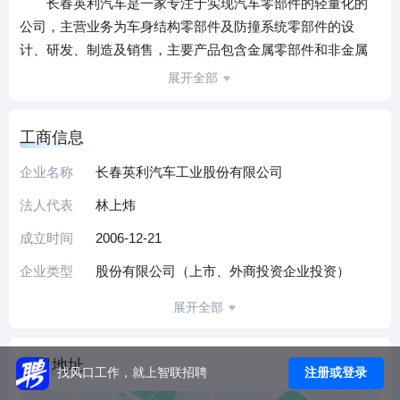
长春英利汽车是一家专注于实现汽车零部件的轻量化的
公司，主营业务为车身结构零部件及防撞系统零部件的设
计、研发、制造及销售，主要产品包含金属零部件和非金属
零部件两大类，金属零部件包括仪表板骨架、防撞梁、门
展开全部
槛、EV电池下壳体以及其他车身冲压件等；非金属零部件包
括前端框架、车底护板、备胎仓、EV电池上壳体、电瓶托
工商信息
盘、轮罩等。除汽车零部件外，公司也生产少量汽车零部件
相关的模具。公司建立了研发本部，具备了较强的产品同步
企业名称
长春英利汽车工业股份有限公司
开发和试验评价能力，并能够有效控制产品成本，能够满足
法人代表
林上炜
整车制造商不同阶段的开发要求。
目前，公司业务在汽车工业较为发达的吉林省、辽宁
成立时间
2006-12-21
省、天津市、江苏省、浙江省、四川省、湖南省、山东省和
企业类型
股份有限公司（上市、外商投资企业投资）
广东省等地均有布局，已在华南、华中、华北、华东以及东
北地区建立全面的生产配套网络，公司业务布局与客户地域
展开全部
分布相匹配。公司主要客户为中高端品牌，包括一汽大众、
一汽红旗、北京奔驰、上汽大众、上汽通用、吉利汽车、沃
公司地址
注册或登录
找风口工作，就上智联招聘
尔沃亚太、华晨宝马、广汽菲克等多个知名整车制造商。