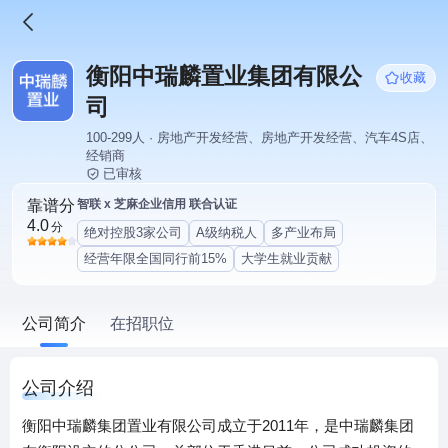
衡阳中瑞麟置业集团有限公
收藏
司
100-299人 · 房地产开发经营、房地产开发经营、汽车4S店、
经销商
已审核
靠谱分
智联 x 芝麻企业信用 联合认证
4.0
分
绝对控股3家公司
A级纳税人
多产业布局
经营年限全国同行前15%
大学生就业贡献
公司简介
在招职位
公司介绍
衡阳中瑞麟集团置业有限公司成立于2011年，是中瑞麟集团