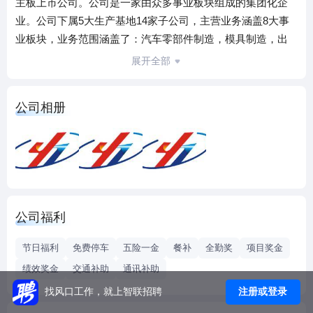
主板上市公司。公司是一家由众多事业板块组成的集团化企
业。公司下属5大生产基地14家子公司，主营业务涵盖8大事
业板块，业务范围涵盖了：汽车零部件制造，模具制造，出
口金属制品制造，矿用车制造，地面机械制造，高新技术产
展开全部
品研发及产业化，标准件制造，现代物流包装器具制造等。
公司成立以来，始终坚持走科技兴企之路，致力于技术创
公司相册
新，发展势头良好，收入连年递增。公司网址：
http://www.yatonggroup.com
公司福利
节日福利
免费停车
五险一金
餐补
全勤奖
项目奖金
绩效奖金
交通补助
通讯补助
注册或登录
找风口工作，就上智联招聘