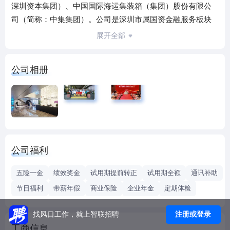
深圳资本集团）、中国国际海运集装箱（集团）股份有限公
司（简称：中集集团）。公司是深圳市属国资金融服务板块
成员企业，坚持产融协同发展，扎根深圳，面向全球，力争
展开全部
成为有深圳特色的、一流的市场化、专业化的产业金融服务
商，更好地服务实体经济。 公司是中国融资租赁行业的领军
公司相册
企业之一，现为中国外商投资企业协会租赁业工作委员会和
深圳市融资租赁行业协会的副会长单位。同时，作为一家国
际化公司，公司在中国、美国、澳洲、香港设立多家子公
司，业务遍布亚洲、美洲、欧洲、澳洲等全球主流市场。
我们的业务： 集装箱金融业务 | 车辆融资租赁业务 | 能化融资
租赁业务 | 航运金融业务 | 空港设备金融业务 | 智慧物流仓储
公司福利
金融 | 冷链物流仓储金融业务
我们的服务： 融资性租赁 | 经营性租赁 | 售后回租 | 杠杆租赁
五险一金
绩效奖金
试用期提前转正
试用期全额
通讯补助
| 创新租赁 | 委托贷款、融资顾问咨询、交易担保、租赁财产
节日福利
带薪年假
商业保险
企业年金
定期体检
残值处理及维修等其他相关服务
注册或登录
找风口工作，就上智联招聘
工商信息