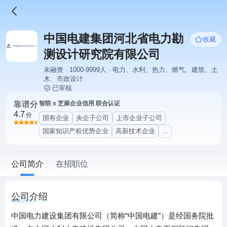
中国电建集团河北省电力勘
收藏
测设计研究院有限公司
未融资 · 1000-9999人 · 电力、水利、热力、燃气、建筑、土
木、市政设计
已审核
靠谱分
智联 x 芝麻企业信用 联合认证
4.7
分
国有企业
央企子公司
上市企业子公司
国家知识产权优势企业
高新技术企业
...
公司简介
在招职位
公司介绍
中国电力建设集团有限公司（简称“中国电建”）是经国务院批