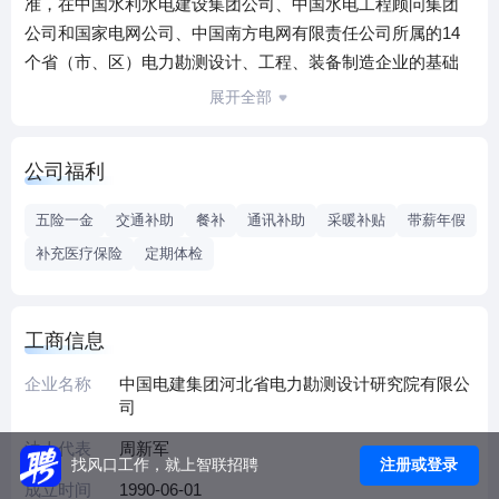
准，在中国水利水电建设集团公司、中国水电工程顾问集团
公司和国家电网公司、中国南方电网有限责任公司所属的14
个省（市、区）电力勘测设计、工程、装备制造企业的基础
上重组而成，是国务院国有资产监督管理委员会直接管理的
展开全部
中央企业。世界500强第157位，全球工程设计公司150强第1
位，全球工程承包商250强第5位，业务覆盖全球110多个国家
公司福利
和地区。
中国电建集团河北省电力勘测设计研究院有限公司（以下简
五险一金
交通补助
餐补
通讯补助
采暖补贴
带薪年假
称“河北电力设计院”），始建于1958年，是国家甲级勘测设计
补充医疗保险
定期体检
单位，注册资本金8亿元。2011年9月，由国家电网划归中国
电建管理，2016年集团公司将所持宁夏院产权以净资产增资
方式注入河北院，宁夏院成为河北院的子公司。2017年12月
工商信息
更名为中国电建集团河北省电力勘测设计研究院有限公司。
河北院多次入选“全国勘察设计综合实力百强”单位，连续13年
企业名称
中国电建集团河北省电力勘测设计研究院有限公
司
入选ENR“中国工程设计企业60强”单位。
法人代表
周新军
注册或登录
找风口工作，就上智联招聘
成立时间
1990-06-01