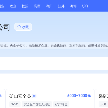
副业
政企
校招
高薪
海归
驻外
测评
职Q
公司
收藏
司、高新技术企业、央企供应商、政府供应商、战略性新兴领域创新能力、薪资水平全省同行前50%、知名品牌供应商、拥有节能环保技术、专利授权量同领域前10%、技术布局行业领先、拥有绿色低碳技术、经营年限全国同行前5%、集团成员、权威管理体系认证、大学生就业贡献、拥有专利、2025年公开项目中标、拥有绿色资质、拥有工艺创新能力、拥有著作权、软件研发量位于同行前10%
矿山安全员
采矿
元
6000-7000元
3-5年
安全生产管理人员证
矿产/冶金
大专