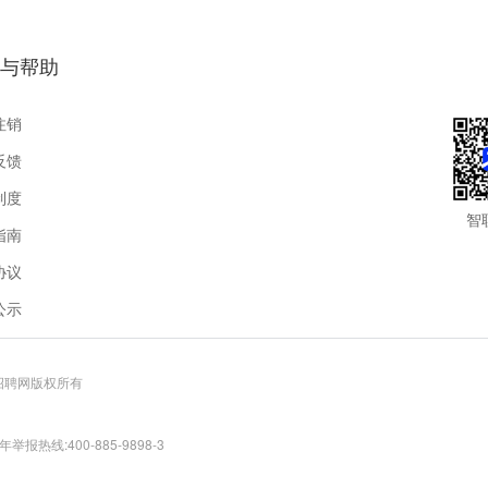
与帮助
注销
反馈
制度
智
指南
协议
公示
联招聘网版权所有
报热线:400-885-9898-3