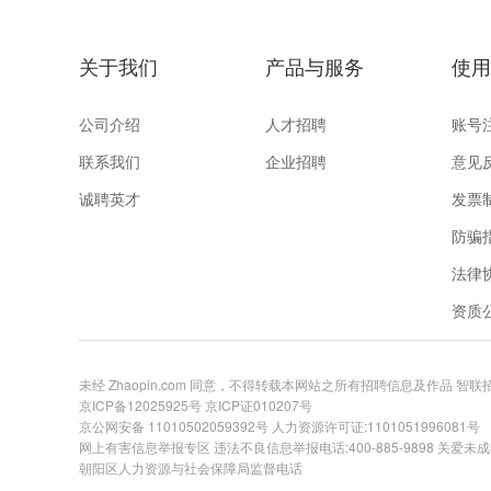
关于我们
产品与服务
使用
公司介绍
人才招聘
账号
联系我们
企业招聘
意见
诚聘英才
发票
防骗
法律
资质
未经 Zhaopin.com 同意，不得转载本网站之所有招聘信息及作品 智
京ICP备12025925号
京ICP证010207号
京公网安备 11010502059392号
人力资源许可证:1101051996081号
网上有害信息举报专区
违法不良信息举报电话:400-885-9898 关爱未成年举
朝阳区人力资源与社会保障局监督电话