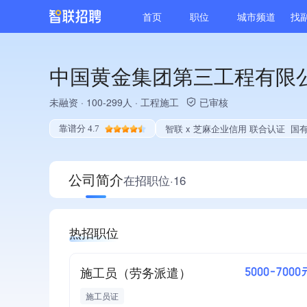
首页
职位
城市频道
找
中国黄金集团第三工程有限
未融资
·
100-299人
·
工程施工
已审核
智联 x 芝麻企业信用 联合认证
国有企业、央企子公
靠谱分 4.7
公司简介
在招职位·16
热招职位
施工员（劳务派遣）
5000-7000
施工员证