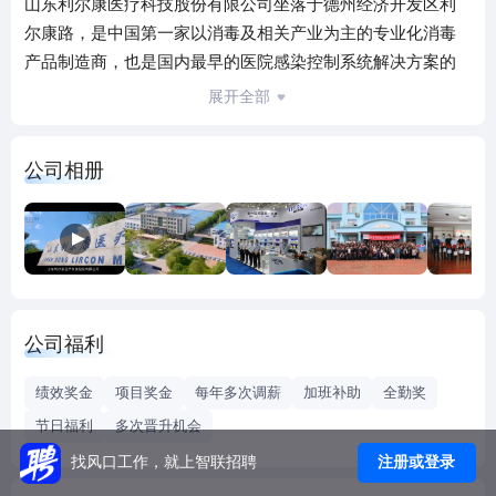
山东利尔康医疗科技股份有限公司坐落于德州经济开发区利
尔康路，是中国第一家以消毒及相关产业为主的专业化消毒
产品制造商，也是国内最早的医院感染控制系统解决方案的
制造商。公司始建于二十世纪九十年代初，目前拥有三家全
展开全部
资子公司﹑两大生产基地以及一个独立研发中心。公司所有
的关键设备及重要基础原材料均由国际和国内知名供应商提
公司相册
供，现有产品共九大系列一百多个品种，并取得了中国官方
批准的产品许可批件及国家、省级权威检测机构的认证。
科学和技术的不断创新使利尔康的产品始终走在时代的前
沿。在中国，利尔康的产品已广泛应用于医疗卫生领域，并
进入污水处理﹑食品﹑饮用水生产行业及日化﹑洗涤领域。
公司销售网络遍及全国，并有部分产品出口东南亚﹑中亚及
公司福利
非洲地区。企业通过为社会提供高品质产品获得了良好的发
展，同时带动国内整个产品走出了一条以技术为支撑的品牌
绩效奖金
项目奖金
每年多次调薪
加班补助
全勤奖
化创新发展之路。
节日福利
多次晋升机会
经营理念：堂堂正正做人，踏踏实实做事；
注册或登录
找风口工作，就上智联招聘
用人原则：合适就是人才，各尽所能，按能分配。
二、公司荣誉：