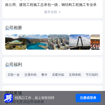
政公用、建筑工程施工总承包一级，钢结构工程施工专业承
包一级，公路、铁路工程施工总承包二级，起重设备安装及
展开全部
环保工程专业承包三级等8项资质。水电集团下辖公司拥有水
利实验检测岩土、混凝土甲级、公路工程综合检测乙级等各
公司相册
类资质11项。水利水电集团是以水利水电为主业，以市政、
公路、工民建、钢结构为主要版块的综合型建筑企业。
水利水电集团下辖公司18家，其中：全资子公司12家，控股
子公司3家，参股子公司3家。水电集团共有职工1022人，一
级注册建造师46人，二级注册建造师148人，中高级职称
302。
公司福利
近年来，集团党委将企业文化建设作为推进企业科学发展的
重要动力，把企业文化建设纳入公司发展的总体目标，做到
五险一金
交通补助
餐补
采暖补贴
定期体检
节日福利
与生产经营统一规划、统一部署、统一落实，确保经费的足
额投入。通过开展形式多样、寓教于乐的文化活动，营造了
健康向上、快乐工作的企业文化氛围，企业精神、核心价值
荣获奖项
观等得到了广大职工的认同，在社会上树立了良好的企业形
注册或登录
找风口工作，就上智联招聘
兵团屯垦戍边劳动奖状
象，展现了兵团水电人的良好精神风貌，同时也为企业健康