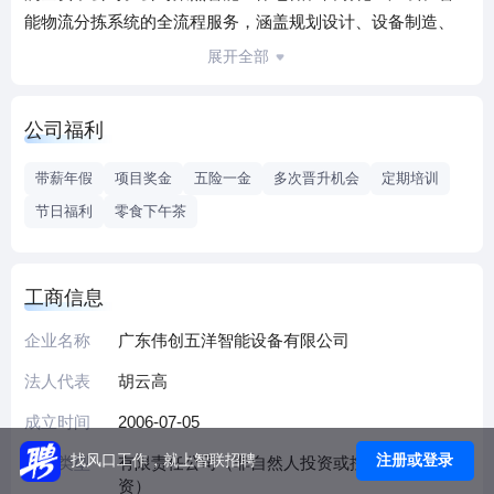
能物流分拣系统的全流程服务，涵盖规划设计、设备制造、
安装调试及售后等环节，同时提供相关智能设备的设计生产
展开全部
与销售，服务覆盖生产制造、电商快递等领域。
公司拥有专利超450项、软件著作权30多项，设有技术研发中
公司福利
心与广东省博士工作站，获评国家知识产权优势企业、国家
级高新技术企业、省级专精特新中小企业。目前在东莞、江
带薪年假
项目奖金
五险一金
多次晋升机会
定期培训
苏、安徽、山东等地布局生产基地，全国设三十多个办事
节日福利
零食下午茶
处，已为华为、比亚迪、京东、顺丰等知名企业提供专业解
决方案。
工商信息
企业名称
广东伟创五洋智能设备有限公司
法人代表
胡云高
成立时间
2006-07-05
注册或登录
找风口工作，就上智联招聘
企业类型
有限责任公司（非自然人投资或控股的法人独
资）