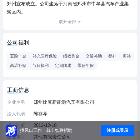
郑州宣布成立。公司坐落于河南省郑州市中牟县汽车产业集
聚区内。
郑州比克新能源汽车有限公司由中国比克电池公司（美国纳
展开全部
斯达克上市公司）投资兴建，中国比克电池公司下辖深圳比
克电池、比克国际（天津）、郑州比克电池、郑州比克新能
公司福利
源汽车有限公司，比克加拿大、印度分公司等。
郑州比克新能源汽车有限公司是一家集科技创新研发和生产
五险一金
补充医疗保险
绩效奖金
交通补助
餐补
房补
制造为一体的企业，主要致力于纯电动汽车技术及产品的开
高温补贴
节日福利
定期团建
带薪年假
发和制造、场内特种设备的开发和制造、自动驾驶技术的开
发和应用、智能软件和装备的开发和应用。公司除拥有动力
电池核心部件外，还拥有电机及电控技术、整车控制技术，
工商信息
全面掌握电动汽车的三大核心技术。公司应用全球领先的轻
量化车身技术及制造工艺、高效制动能量回收系统、安全节
企业名称
郑州比克新能源汽车有限公司
能电动空调系统等，用心打造符合中国及国际市场的电动汽
法人代表
陈存孝
车产品。
成立时间
2013-12-18
为共同创造郑州比克新能源汽车有限公司美好未来，竭诚欢
注册或登录
找风口工作，就上智联招聘
迎有志于新能源汽车领域各界精英加盟。我们将提供具有市
企业类型
其他有限责任公司