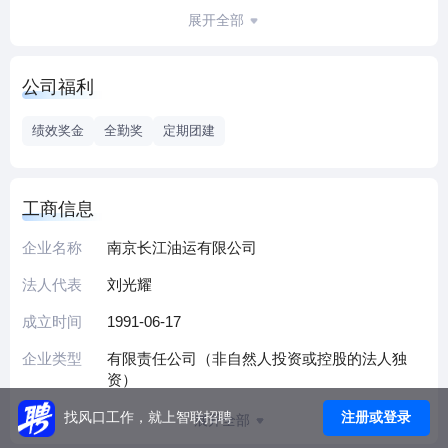
在同行业一直保持全国领先，是中国船东协会长江液货危险
展开全部
品运输专业委员会的主任委员单位。
南京油运是国内最早建立实施安全管理体系的航运公司之
公司福利
一，是国家海事局授予的“安全诚信公司”，并被交通运输部授
予的“安全生产标准化一级达标企业”。
绩效奖金
全勤奖
定期团建
在液货危险品运输核心主务之外，南京油运还从事燃油
贸易与物资供应业务、房地产开发与物业管理业务和船舶修
造、海员劳务、海员培训、船舶洗舱、船舶代理、应急救援
工商信息
等港航服务业务。
企业名称
南京长江油运有限公司
法人代表
刘光耀
成立时间
1991-06-17
企业类型
有限责任公司（非自然人投资或控股的法人独
资）
注册或登录
找风口工作，就上智联招聘
展开全部