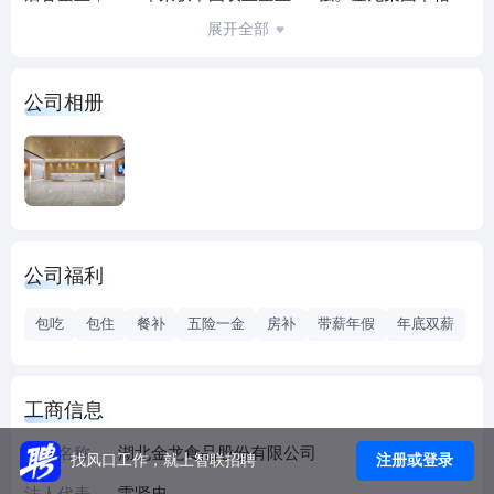
家国家核心育种场、6个部级非洲猪瘟无疫情小区、6个农业
展开全部
部标准化示范场。产业布局湖北、青海、新疆、江西、湖
南、河南、海南7省，全国拥有45个规模化养殖基地，基础母
公司相册
猪存栏10万头，年产能300万头，年可供种猪25万头。2020年
武汉金龙正式启动“双百亿工程”，未来将以“黑猪”作为战略发
展主线，到2030年实现生猪养殖规模500万头，员工5000名，
产值100亿；在“楚天首县”江夏打造黑真猪国际草饲牧场，实
现农业综合体板块的100亿产值目标。金龙创建“以人为核
心”的生态型组织，始终以“同创、共赢、利他，成为世界一流
公司福利
的生猪食品企业”为愿景，以特有的“成本结余分红及人人红利
股”为分配机制；以实现“一百个百万级职业经理人，一百个百
包吃
包住
餐补
五险一金
房补
带薪年假
年底双薪
万级员工老板，一百个千万级核心骨干”为目标；以“为人类提
供优质安全的肉食品”的崇高使命而不懈努力。
工商信息
企业名称
湖北金龙食品股份有限公司
注册或登录
找风口工作，就上智联招聘
法人代表
雷贤忠