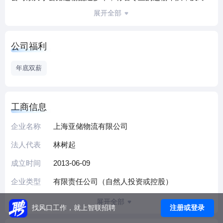
端各种车型的配送服务，专项提供服务有：干线运输、整车
展开全部
运输、零担运输、经销商仓库配送、电商仓储配送、商场及
超市配送，个人客户门到门、安装配送等服务。专业承接电
公司福利
子产品、汽车配件产品、电器、服饰、摩托车、专业设备等
品牌商物流运输配送服务，我司为苏州博世、常熟大陆、北
年底双薪
京长安、宏发股份、捷泰格特等30多家企业及国内知名企业
提供物流供应链一体化服务，在当今竞争激烈的商业氛围，
为客户降低物流运作成本，提升物流运输效率，是亚储人不
工商信息
懈的追求。
企业名称
上海亚储物流有限公司
公司亮点介绍：
1.硬件优势：公司仓储面积达30000多平方米，自备运输各种
法人代表
林树起
车型百余辆，包含4.2米车型、6.8米车型、7.6车型、9.6车
成立时间
2013-06-09
型、17.5米车型，干线运输采用甩挂运输模式，极大提升货物
运输时效，保证运输效率，公司拥有专业的物流运输系统以
企业类型
有限责任公司（自然人投资或控股）
及车辆GPS，24小时全程跟踪定位系统，能实时提供货物在
展开全部
途信息。
注册或登录
找风口工作，就上智联招聘
2.软件优势：有优秀的运输操作团队，先进的仓库管理系统、