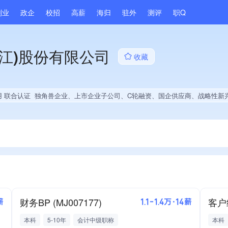
副业
政企
校招
高薪
海归
驻外
测评
职Q
江)股份有限公司
收藏
用 联合认证
独角兽企业、上市企业子公司、C轮融资、国企供应商、战略性新兴领域创新能力、绝对控股34家公司、薪资水平全省同行前30%、A级纳税人、守合同重信用企业、劳动保障诚信A级、多产业布局、拥有节能环保技术、拥有自主品牌、拥有发明专利、专利授权量同领域前500、技术布局行业领先、拥有绿色低碳技术、经营年限全国同行前20%、集团成员、权威管理体系认证、权威产品认证、大学生
财务BP (MJ007177)
客户
薪
1.1-1.4万·14薪
本科
5-10年
会计中级职称
本科