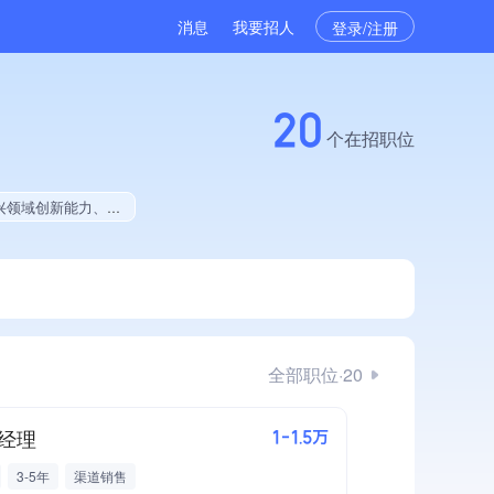
消息
我要招人
登录/注册
20
个在招职位
就业贡献、拥有绿色资质、拥有工艺创新能力、拥有多项作品、拥有著作权、软件研发量位于同行前10%
全部职位·20
经理
1-1.5万
3-5年
渠道销售