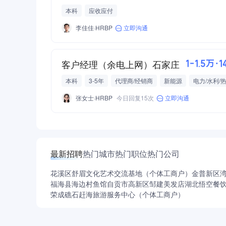
本科
应收应付
李佳佳·HRBP
立即沟通
客户经理（余电上网）石家庄
1-1.5万·
本科
3-5年
代理商/经销商
新能源
电力/水利/
工龄奖
年终奖
高温补贴
张女士·HRBP
今日回复15次
立即沟通
最新招聘
热门城市
热门职位
热门公司
花溪区舒眉文化艺术交流基地（个体工商户）
金普新区
福海县海边村鱼馆
自贡市高新区邹建美发店
湖北悟空餐
荣成礁石赶海旅游服务中心（个体工商户）