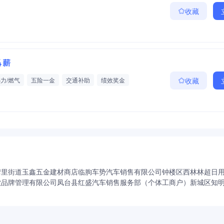
收藏
14薪
热力/燃气
五险一金
交通补助
绩效奖金
收藏
湾里街道玉鑫五金建材商店
临朐车势汽车销售有限公司
钟楼区西林林超日
饮品牌管理有限公司
凤台县红盛汽车销售服务部（个体工商户）
新城区知