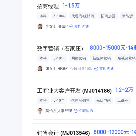
招商经理
1-1.5万
本科
5-10年
代理商/经销商
招商加盟
新能源
年终奖
年假
年度体检
节假日福利
团建活动
吴女士·HRBP
立即沟通
数字营销（石家庄）
8000-15000元·14
本科
5-10年
网络营销
新媒体营销
短视频营销
张女士·HRBP
今日回复15次
立即沟通
工商业大客户开发 (MJ014186)
1.2-2万
本科
5-10年
代理商销售
光伏电站
工商业
莫怡杰·人事经理
立即沟通
销售会计 (MJ013546)
8000-12000元·1