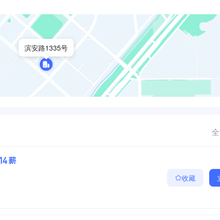
滨安路1335号
全
·14薪
收藏