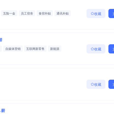
五险一金
员工宿舍
食宿补贴
通讯补贴
收藏
话补
交通补助
高温补贴
房补
餐补
薪
自媒体营销
互联网新零售
新能源
收藏
收藏
4薪