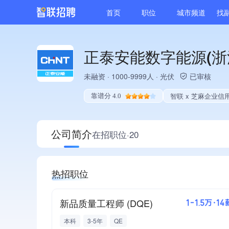
首页
职位
城市频道
找
正泰安能数字能源(浙
未融资
·
1000-9999人
·
光伏
已审核
智联 x 芝麻企业信
靠谱分 4.0
公司简介
在招职位·20
热招职位
新品质量工程师 (DQE)
1-1.5万·14
本科
3-5年
QE