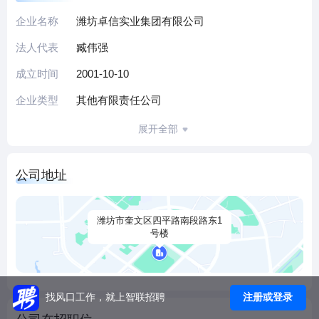
合谷生物科技股份有限公司九家全资子公司。
企业名称
潍坊卓信实业集团有限公司
卓信实业集团始终坚持以人为本，以高度的社会责任感经营
法人代表
臧伟强
企业，坚持务实与创新，不断提高企业的核心竞争力，在行
业内树立了自己卓越的品牌形象，集团多次被评为“重合同守
成立时间
2001-10-10
信用企业”、“纳税先进单位”、“突出贡献企业”等。经过二十年
企业类型
其他有限责任公司
的发展，“追求卓越，诚信为本”的经营理念也已经内化为卓信
人自觉的意识与行动，激励着卓信集团在市场经济的浪潮中
展开全部
扬帆远航、奋勇向前！
公司地址
潍坊市奎文区四平路南段路东1
号楼
注册或登录
找风口工作，就上智联招聘