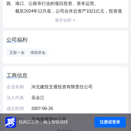
路、港口、公路等行业的项目投资、资本运营。
截至2024年12月底，公司合并总资产1021亿元，投资项
目41个，其中已运营客运铁路14个，分别为京沪高铁、京石
展开全部
客专、京张高铁、京雄城际等，省内总里程1722.5公里；在建
客运铁路项目7个，分别为雄商高铁、雄忻高铁、津潍高铁，
公司福利
省内总里程1087.48公里；货运铁路项目9个，分别为邯黄铁
路、邢和铁路、朔黄铁路、唐港铁路等，省内总里程1950.7公
五险一金
绩效奖金
里；港口项目4个，分别为黄骅港、唐山港等；高速铁路项目
1个，其他项目6个。
公司本部设职能部门9个，员工56人。控股邯黄铁路有限
工商信息
责任公司等4家企业，系统员工总数673人。近年来，交通公
企业名称
河北建投交通投资有限责任公司
司认真落实省委省政府、省国资委、集团公司决策部署，一
手谋改革、一手抓创新，企业高质量发展内生活力持续迸
法人代表
吴会江
发，核心竞争力不断增强。近三年，累计完成投资362.23亿
成立时间
2007-06-26
元，年均营收30.58亿元，年均利润总额8.41亿元，连续评为
河北服务企业百强，AAA级信用企业。
企业类型
其他有限责任公司
注册或登录
找风口工作，就上智联招聘
我们统筹国企社会责任和价值创造。有效发挥资本投资