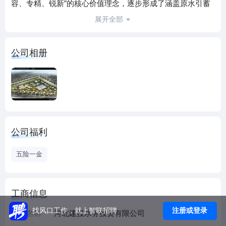
容、专精、锐新”的核心价值理念，逐步形成了涵盖原水引蓄
供、自来水生产供应、市政及工业园区污水处理、管材与水
展开全部
处理集成设备、工程设计、咨询、施工及其他水务产业的投
资、运维和管理的水务业务集群，成为河北建投集团的主要
公司相册
板块之一。
目前公司拥有控股企业12家：沧州市供水排水集团有限公
司、唐山市曹妃甸供水有限责任公司、廊坊市清泉供水有限
责任公司、河北建投衡水水务有限公司、河北建投水务环境
工程有限公司、河北建投沙河供水有限公司、辛集市建投水
务有限责任公司、库尔勒龙润水处理有限公司、河北清泓检
公司福利
测技术服务有限公司、北京汇天运维技术服务有限责任公
司、河北建投南堡供水有限公司、吴桥县佳源污水处理有限
五险一金
公司；参股企业8家：河北供水有限责任公司、石家庄市供水
有限责任公司、建投信开环境发展有限公司、河北雄安睿天
科技有限公司、新疆建投西部环保股份有限公司、河北建投
工商信息
集团财务有限公司、河北建投小额贷款股份有限公司、河北
注册或登录
找风口工作，就上智联招聘
建投智慧财务公司。业务范围覆盖环渤海、京津冀等重点战
企业名称
河北建投水务投资有限公司